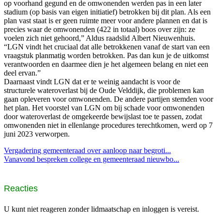
op voorhand gegund en de omwonenden werden pas in een later
stadium (op basis van eigen initiatief) betrokken bij dit plan. Als een
plan vast staat is er geen ruimte meer voor andere plannen en dat is
precies waar de omwonenden (422 in totaal) boos over zijn: ze
voelen zich niet gehoord,” Aldus raadslid Albert Nieuwenhuis.
“LGN vindt het cruciaal dat alle betrokkenen vanaf de start van een
vraagstuk planmatig worden betrokken. Pas dan kun je de uitkomst
verantwoorden en daarmee dien je het algemeen belang en niet een
deel ervan.”
Daarnaast vindt LGN dat er te weinig aandacht is voor de
structurele wateroverlast bij de Oude Velddijk, die problemen kan
gaan opleveren voor omwonenden. De andere partijen stemden voor
het plan. Het voorstel van LGN om bij schade voor omwonenden
door wateroverlast de omgekeerde bewijslast toe te passen, zodat
omwonenden niet in ellenlange procedures terechtkomen, werd op 7
juni 2023 verworpen.
Vergadering gemeenteraad over aanloop naar begroti...
Vanavond bespreken college en gemeenteraad nieuwbo...
Reacties
U kunt niet reageren zonder lidmaatschap en inloggen is vereist.