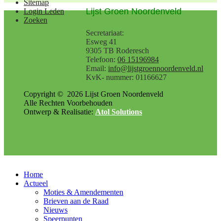
Sitemap
Lijst Groen Noordenveld
Login Leden
Zoeken
Secretariaat:
Esweg 41
9305 TB Roderesch
Telefoon:
06 15196984
Email:
info@lijstgroennoordenveld.nl
KvK- nummer: 01166627
Copyright ©
2026
Lijst Groen Noordenveld
Alle Rechten Voorbehouden
Ontwerp & Realisatie:
Atol Solutions
Home
Actueel
Moties & Amendementen
Brieven aan de Raad
Nieuws
Speerpunten