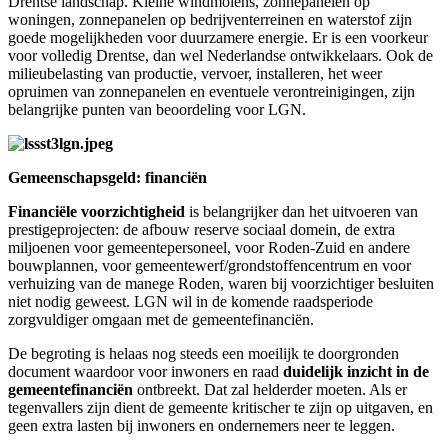
Drentse landschap. Kleine windmolens, zonnepanelen op
woningen, zonnepanelen op bedrijventerreinen en waterstof zijn
goede mogelijkheden voor duurzamere energie. Er is een voorkeur
voor volledig Drentse, dan wel Nederlandse ontwikkelaars. Ook de
milieubelasting van productie, vervoer, installeren, het weer
opruimen van zonnepanelen en eventuele verontreinigingen, zijn
belangrijke punten van beoordeling voor LGN.
Gemeenschapsgeld: financiën
Financiële voorzichtigheid
is belangrijker dan het uitvoeren van
prestigeprojecten: de afbouw reserve sociaal domein, de extra
miljoenen voor gemeentepersoneel, voor Roden-Zuid en andere
bouwplannen, voor gemeentewerf/grondstoffencentrum en voor
verhuizing van de manege Roden, waren bij voorzichtiger besluiten
niet nodig geweest. LGN wil in de komende raadsperiode
zorgvuldiger omgaan met de gemeentefinanciën.
De begroting is helaas nog steeds een moeilijk te doorgronden
document waardoor voor inwoners en raad
duidelijk inzicht in de
gemeentefinanciën
ontbreekt. Dat zal helderder moeten. Als er
tegenvallers zijn dient de gemeente kritischer te zijn op uitgaven, en
geen extra lasten bij inwoners en ondernemers neer te leggen.