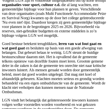
Volgens LGN zijn er voldoende mogelijkheden om op korte termijn
organisaties voor sport, cultuur e.d.
die al lang wachten, een
gemeentelijke bijdrage voor hun plannen te geven. Verschillende
van deze organisaties (zoals Multi Functionele Accommodatie Peize
en Survival Norg) kwamen op de door het college geïntroduceerde
'Nu even niet'-lijst. Daardoor kregen zij geen gemeentelijke bijdrage
voor plannen in de begrotingen 2025 en 2026. Bijvoorbeeld via
reserves, niet-gebruikte budgetten en externe middelen is zo’n
bijdrage volgens LGN wel mogelijk.
Goed bestuur betekent terugblikken,
leren van wat fout gaat en
wat goed gaat
en besluiten op basis van een goede afweging van
belangen. Dat gebeurt helaas te weinig. LGN steunt de huidige
bestuurscultuur daarom niet. Het is opvallend dat de gemeente
telkens opnieuw van dezelfde fouten moet leren. Grootste gemene
deler in die zaken is dat de gemeente ten onrechte niet naar kritische
inwoners luistert. Als mensen geraakt worden door gemeentelijk
beleid, moet dat goed worden uitgelegd. Dat mag niet koel of
afstandelijk gebeuren. Klachten moeten serieus en grondig worden
behandeld via een eigen ombudsfunctie van de gemeente. Wordt de
klacht niet verholpen dan kunnen mensen naar de Nationale
Ombudsman.
LGN vindt het belangrijk dat geïnteresseerde inwoners kunnen
volgen welke voorstellen worden voorbereid en wat gekozen
vertegenwoordigers in de voorbereiding doen. De gemeente