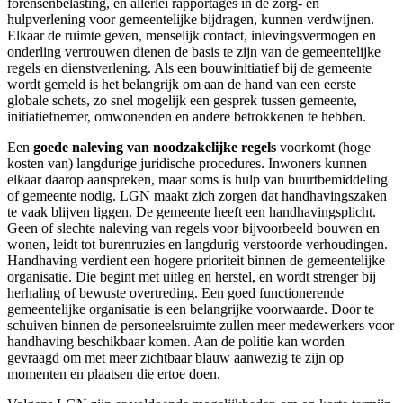
forensenbelasting, en allerlei rapportages in de zorg- en
hulpverlening voor gemeentelijke bijdragen, kunnen verdwijnen.
Elkaar de ruimte geven, menselijk contact, inlevingsvermogen en
onderling vertrouwen dienen de basis te zijn van de gemeentelijke
regels en dienstverlening. Als een bouwinitiatief bij de gemeente
wordt gemeld is het belangrijk om aan de hand van een eerste
globale schets, zo snel mogelijk een gesprek tussen gemeente,
initiatiefnemer, omwonenden en andere betrokkenen te hebben.
Een
goede naleving van noodzakelijke regels
voorkomt (hoge
kosten van) langdurige juridische procedures. Inwoners kunnen
elkaar daarop aanspreken, maar soms is hulp van buurtbemiddeling
of gemeente nodig. LGN maakt zich zorgen dat handhavingszaken
te vaak blijven liggen. De gemeente heeft een handhavingsplicht.
Geen of slechte naleving van regels voor bijvoorbeeld bouwen en
wonen, leidt tot burenruzies en langdurig verstoorde verhoudingen.
Handhaving verdient een hogere prioriteit binnen de gemeentelijke
organisatie. Die begint met uitleg en herstel, en wordt strenger bij
herhaling of bewuste overtreding. Een goed functionerende
gemeentelijke organisatie is een belangrijke voorwaarde. Door te
schuiven binnen de personeelsruimte zullen meer medewerkers voor
handhaving beschikbaar komen. Aan de politie kan worden
gevraagd om met meer zichtbaar blauw aanwezig te zijn op
momenten en plaatsen die ertoe doen.