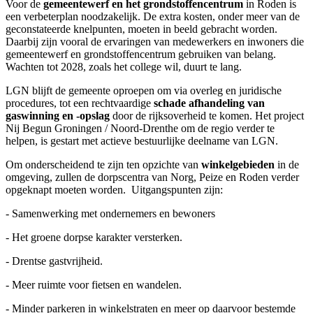
Voor de
gemeentewerf en het grondstoffencentrum
in Roden is
een verbeterplan noodzakelijk. De extra kosten, onder meer van de
geconstateerde knelpunten, moeten in beeld gebracht worden.
Daarbij zijn vooral de ervaringen van medewerkers en inwoners die
gemeentewerf en grondstoffencentrum gebruiken van belang.
Wachten tot 2028, zoals het college wil, duurt te lang.
LGN blijft de gemeente oproepen om via overleg en juridische
procedures, tot een rechtvaardige
schade afhandeling van
gaswinning en -opslag
door de rijksoverheid te komen. Het project
Nij Begun Groningen / Noord-Drenthe om de regio verder te
helpen, is gestart met actieve bestuurlijke deelname van LGN.
Om onderscheidend te zijn ten opzichte van
winkelgebieden
in de
omgeving, zullen de dorpscentra van Norg, Peize en Roden verder
opgeknapt moeten worden. Uitgangspunten zijn:
- Samenwerking met ondernemers en bewoners
- Het groene dorpse karakter versterken.
- Drentse gastvrijheid.
- Meer ruimte voor fietsen en wandelen.
- Minder parkeren in winkelstraten en meer op daarvoor bestemde