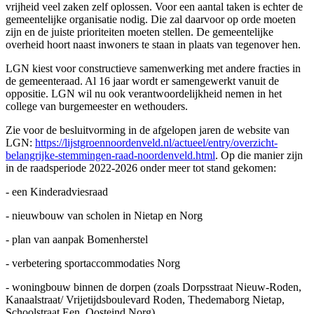
vrijheid veel zaken zelf oplossen. Voor een aantal taken is echter de
gemeentelijke organisatie nodig. Die zal daarvoor op orde moeten
zijn en de juiste prioriteiten moeten stellen. De gemeentelijke
overheid hoort naast inwoners te staan in plaats van tegenover hen.
LGN kiest voor constructieve samenwerking met andere fracties in
de gemeenteraad. Al 16 jaar wordt er samengewerkt vanuit de
oppositie. LGN wil nu ook verantwoordelijkheid nemen in het
college van burgemeester en wethouders.
Zie voor de besluitvorming in de afgelopen jaren de website van
LGN:
https://lijstgroennoordenveld.nl/actueel/entry/overzicht-
belangrijke-stemmingen-raad-noordenveld.html
. Op die manier zijn
in de raadsperiode 2022-2026 onder meer tot stand gekomen:
- een Kinderadviesraad
- nieuwbouw van scholen in Nietap en Norg
- plan van aanpak Bomenherstel
- verbetering sportaccommodaties Norg
- woningbouw binnen de dorpen (zoals Dorpsstraat Nieuw-Roden,
Kanaalstraat/ Vrijetijdsboulevard Roden, Thedemaborg Nietap,
Schoolstraat Een, Oosteind Norg)