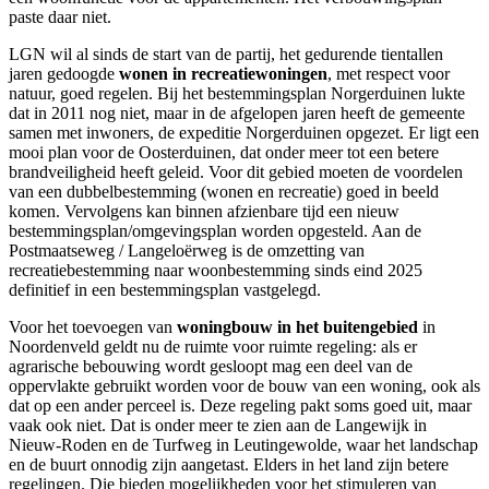
paste daar niet.
LGN wil al sinds de start van de partij, het gedurende tientallen
jaren gedoogde
wonen in recreatiewoningen
, met respect voor
natuur, goed regelen. Bij het bestemmingsplan Norgerduinen lukte
dat in 2011 nog niet, maar in de afgelopen jaren heeft de gemeente
samen met inwoners, de expeditie Norgerduinen opgezet. Er ligt een
mooi plan voor de Oosterduinen, dat onder meer tot een betere
brandveiligheid heeft geleid. Voor dit gebied moeten de voordelen
van een dubbelbestemming (wonen en recreatie) goed in beeld
komen. Vervolgens kan binnen afzienbare tijd een nieuw
bestemmingsplan/omgevingsplan worden opgesteld. Aan de
Postmaatseweg / Langeloërweg is de omzetting van
recreatiebestemming naar woonbestemming sinds eind 2025
definitief in een bestemmingsplan vastgelegd.
Voor het toevoegen van
woningbouw in het buitengebied
in
Noordenveld geldt nu de ruimte voor ruimte regeling: als er
agrarische bebouwing wordt gesloopt mag een deel van de
oppervlakte gebruikt worden voor de bouw van een woning, ook als
dat op een ander perceel is. Deze regeling pakt soms goed uit, maar
vaak ook niet. Dat is onder meer te zien aan de Langewijk in
Nieuw-Roden en de Turfweg in Leutingewolde, waar het landschap
en de buurt onnodig zijn aangetast. Elders in het land zijn betere
regelingen. Die bieden mogelijkheden voor het stimuleren van