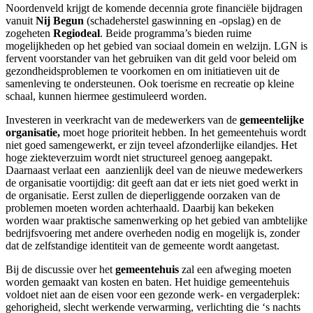
Noordenveld krijgt de komende decennia grote financiële bijdragen
vanuit
Nij Begun
(schadeherstel gaswinning en -opslag) en de
zogeheten
Regiodeal
. Beide programma’s bieden ruime
mogelijkheden op het gebied van sociaal domein en welzijn. LGN is
fervent voorstander van het gebruiken van dit geld voor beleid om
gezondheidsproblemen te voorkomen en om initiatieven uit de
samenleving te ondersteunen. Ook toerisme en recreatie op kleine
schaal, kunnen hiermee gestimuleerd worden.
Investeren in veerkracht van de medewerkers van de
gemeentelijke
organisatie,
moet hoge prioriteit hebben. In het gemeentehuis wordt
niet goed samengewerkt, er zijn teveel afzonderlijke eilandjes. Het
hoge ziekteverzuim wordt niet structureel genoeg aangepakt.
Daarnaast verlaat een aanzienlijk deel van de nieuwe medewerkers
de organisatie voortijdig: dit geeft aan dat er iets niet goed werkt in
de organisatie. Eerst zullen de dieperliggende oorzaken van de
problemen moeten worden achterhaald. Daarbij kan bekeken
worden waar praktische samenwerking op het gebied van ambtelijke
bedrijfsvoering met andere overheden nodig en mogelijk is, zonder
dat de zelfstandige identiteit van de gemeente wordt aangetast.
Bij de discussie over het
gemeentehuis
zal een afweging moeten
worden gemaakt van kosten en baten. Het huidige gemeentehuis
voldoet niet aan de eisen voor een gezonde werk- en vergaderplek:
gehorigheid, slecht werkende verwarming, verlichting die ‘s nachts