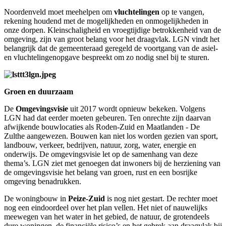
Noordenveld moet meehelpen om
vluchtelingen
op te vangen,
rekening houdend met de mogelijkheden en onmogelijkheden in
onze dorpen. Kleinschaligheid en vroegtijdige betrokkenheid van de
omgeving, zijn van groot belang voor het draagvlak. LGN vindt het
belangrijk dat de gemeenteraad geregeld de voortgang van de asiel-
en vluchtelingenopgave bespreekt om zo nodig snel bij te sturen.
Groen en duurzaam
De
Omgevingsvisie
uit 2017 wordt opnieuw bekeken. Volgens
LGN had dat eerder moeten gebeuren. Ten onrechte zijn daarvan
afwijkende bouwlocaties als Roden-Zuid en Maatlanden - De
Zulthe aangewezen. Bouwen kan niet los worden gezien van sport,
landbouw, verkeer, bedrijven, natuur, zorg, water, energie en
onderwijs. De omgevingsvisie let op de samenhang van deze
thema’s. LGN ziet met genoegen dat inwoners bij de herziening van
de omgevingsvisie het belang van groen, rust en een bosrijke
omgeving benadrukken.
De woningbouw in
Peize-Zuid
is nog niet gestart. De rechter moet
nog een eindoordeel over het plan vellen. Het niet of nauwelijks
meewegen van het water in het gebied, de natuur, de grotendeels
dure woningen, de financiële risico’s en het gebrek aan draagvlak bij