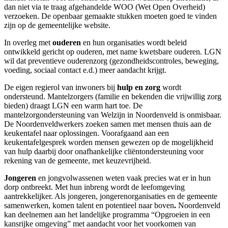
dan niet via te traag afgehandelde WOO (Wet Open Overheid)
verzoeken. De openbaar gemaakte stukken moeten goed te vinden
zijn op de gemeentelijke website.
In overleg met
ouderen
en hun organisaties wordt beleid
ontwikkeld gericht op ouderen, met name kwetsbare ouderen. LGN
wil dat preventieve ouderenzorg (gezondheidscontroles, beweging,
voeding, sociaal contact e.d.) meer aandacht krijgt.
De eigen regierol van inwoners bij
hulp en zorg
wordt
ondersteund. Mantelzorgers (familie en bekenden die vrijwillig zorg
bieden) draagt LGN een warm hart toe. De
mantelzorgondersteuning van Welzijn in Noordenveld is onmisbaar.
De Noordenveldwerkers zoeken samen met mensen thuis aan de
keukentafel naar oplossingen. Voorafgaand aan een
keukentafelgesprek worden mensen gewezen op de mogelijkheid
van hulp daarbij door onafhankelijke cliëntondersteuning voor
rekening van de gemeente, met keuzevrijheid.
Jongeren
en jongvolwassenen weten vaak precies wat er in hun
dorp ontbreekt. Met hun inbreng wordt de leefomgeving
aantrekkelijker. Als jongeren, jongerenorganisaties en de gemeente
samenwerken, komen talent en potentieel naar boven
.
Noordenveld
kan deelnemen aan het landelijke programma “Opgroeien in een
kansrijke omgeving” met aandacht voor het voorkomen van