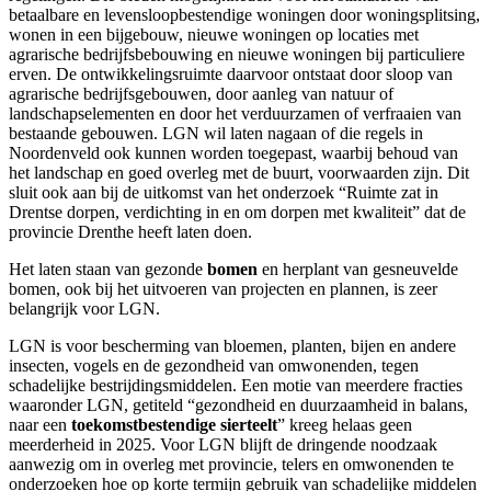
betaalbare en levensloopbestendige woningen door woningsplitsing,
wonen in een bijgebouw, nieuwe woningen op locaties met
agrarische bedrijfsbebouwing en nieuwe woningen bij particuliere
erven. De ontwikkelingsruimte daarvoor ontstaat door sloop van
agrarische bedrijfsgebouwen, door aanleg van natuur of
landschapselementen en door het verduurzamen of verfraaien van
bestaande gebouwen. LGN wil laten nagaan of die regels in
Noordenveld ook kunnen worden toegepast, waarbij behoud van
het landschap en goed overleg met de buurt, voorwaarden zijn. Dit
sluit ook aan bij de uitkomst van het onderzoek “Ruimte zat in
Drentse dorpen, verdichting in en om dorpen met kwaliteit” dat de
provincie Drenthe heeft laten doen.
Het laten staan van gezonde
bomen
en herplant van gesneuvelde
bomen, ook bij het uitvoeren van projecten en plannen, is zeer
belangrijk voor LGN.
LGN is voor bescherming van bloemen, planten, bijen en andere
insecten, vogels en de gezondheid van omwonenden, tegen
schadelijke bestrijdingsmiddelen. Een motie van meerdere fracties
waaronder LGN, getiteld “gezondheid en duurzaamheid in balans,
naar een
toekomstbestendige sierteelt
” kreeg helaas geen
meerderheid in 2025. Voor LGN blijft de dringende noodzaak
aanwezig om in overleg met provincie, telers en omwonenden te
onderzoeken hoe op korte termijn gebruik van schadelijke middelen