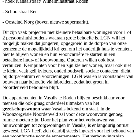
- hoek Kanaalstraat/ Wilhelminastraat Roden
- Schoolstraat Een
- Oosteind Norg (boven nieuwe supermarkt).
Dit zijn vaak projecten met kleinere betaalbare woningen voor 1 of
2 persoonshuishoudens waaraan grote behoefte is. LGN wil het
mogelijk maken dat jongeren, opgegroeid in de dorpen van onze
gemeente de mogelijkheid krijgen om het ouderlijk huis te verlaten,
hier te blijven wonen en hun wooncarrière te starten in een
betaalbare huur- of koopwoning. Ouderen willen ook best
verhuizen. Kernpunten voor hen zijn kleiner wonen, maar ook niet
te klein, vaak gelijkvloers, onderhoudsvrij, sociale contacten, dicht
bij dorpscentrum en voorzieningen. LGN was en is voorstander van
bouwen naar behoefte via inbreiden, zodat het groen in
Noordenveld behouden blijft.
De appartementen in Vasalis te Roden blijven beschikbaar voor
mensen die ook graag onderdeel uitmaken van het
gezelschapswonen
waar Vasalis bekend om staat. In de
Woonzorgvisie Noordenveld zal voor deze woonvorm genoeg
ruimte moeten zijn. Door het plan voor het verbouwen van
huurwoningen tot zorgwoningen in Vasalis, is er langdurig onrust
geweest. LGN heeft zich daarbij steeds ingezet voor het behoud van
een woonfunctie voor de appartementen. Het verbouwingsplan