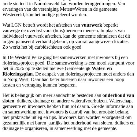
in de sierteelt in Noordenveld kan worden teruggedrongen. Van
ervaringen van de vereniging Meten=Weten in de gemeente
Westerveld, kan het nodige geleerd worden.
Wat LGN betreft wordt het afsteken van
vuurwerk
beperkt
vanwege de overlast voor (huis)dieren en mensen. In plaats van
individueel vuurwerk afsteken, kan de gemeente stimuleren dat dit
in georganiseerd verband gebeurt, op vooraf aangewezen locaties.
Zo werkt het bij carbidschieten ook goed.
In De Westerd Peize ging het samenwerken met inwoners bij een
rioleringsproject goed. Die samenwerking is een mooi startpunt voor
het in 2026 op te stellen nieuwe Gemeentelijk
Water- en
Rioleringsplan
. De aanpak van rioleringsprojecten moet anders dan
in Norg-West. Daar had beter luisteren naar inwoners een hoop
kosten en vertraging kunnen besparen.
Het is belangrijk om meer aandacht te besteden aan
onderhoud van
sloten
, duikers, drainage en andere waterafvoerbuizen. Waterschap,
gemeente en inwoners hebben hun rol daarin. Goede informatie aan
en samenwerking met inwoners is daarbij van het grootste belang,
met praktische uitleg en tips. Inwoners kan worden voorgesteld om
gezamenlijk met buren jaarlijks het onderhoud van sloten, duikers en
drainage te organiseren, in samenwerking met de gemeente.