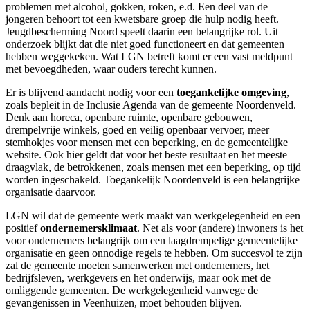
problemen met alcohol, gokken, roken, e.d. Een deel van de
jongeren behoort tot een kwetsbare groep die hulp nodig heeft.
Jeugdbescherming Noord speelt daarin een belangrijke rol. Uit
onderzoek blijkt dat die niet goed functioneert en dat gemeenten
hebben weggekeken. Wat LGN betreft komt er een vast meldpunt
met bevoegdheden, waar ouders terecht kunnen.
Er is blijvend aandacht nodig voor een
toegankelijke omgeving
,
zoals bepleit in de Inclusie Agenda van de gemeente Noordenveld.
Denk aan horeca, openbare ruimte, openbare gebouwen,
drempelvrije winkels, goed en veilig openbaar vervoer, meer
stemhokjes voor mensen met een beperking, en de gemeentelijke
website. Ook hier geldt dat voor het beste resultaat en het meeste
draagvlak, de betrokkenen, zoals mensen met een beperking, op tijd
worden ingeschakeld. Toegankelijk Noordenveld is een belangrijke
organisatie daarvoor.
LGN wil dat de gemeente werk maakt van werkgelegenheid en een
positief
ondernemersklimaat
. Net als voor (andere) inwoners is het
voor ondernemers belangrijk om een laagdrempelige gemeentelijke
organisatie en geen onnodige regels te hebben. Om succesvol te zijn
zal de gemeente moeten samenwerken met ondernemers, het
bedrijfsleven, werkgevers en het onderwijs, maar ook met de
omliggende gemeenten. De werkgelegenheid vanwege de
gevangenissen in Veenhuizen, moet behouden blijven.