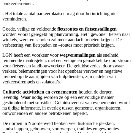
parkeerterreinen.
- Het totale aantal parkeerplaatsen mag door herinrichting niet
verminderen.
Goede, veilige en voldoende
fietsroutes en fietsenstallingen
worden vooraf geregeld bij planvorming. Het “gewone” fietsen naar
winkels, werk en scholen zal meer aandacht moeten krijgen. De
verbetering van fietspaden en –routes moet prioriteit krijgen.
LGN heeft een voorkeur voor
wegversmallingen
als snelheid
remmende maatregelen, met een veilige en gemakkelijke doorstroom
voor fietsers en landbouwverkeer. De geluidsoverlast door zwaar
verkeer, belemmeringen voor het openbaar vervoer en negatieve
invloed op de aanrijtijden van hulpdiensten, zijn nadelen van
verkeersdrempels en -plateau’s.
Culturele activiteiten en evenementen
houden de dorpen
levendig. Waar nodig worden ze op een eenvoudige manier
gestimuleerd met subsidies. Geluidsoverlast van evenementen wordt
na tijdige informatie, in overleg tussen gemeente, organisatoren,
omwonenden en andere betrokkenen beperkt.
De dorpen in Noordenveld hebben veel historische plekken,
landschappen, gebouwen, voorwerpen, tradities en gewoontes.