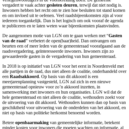
vergadert te vaak achter
gesloten deuren
, terwijl dat niet nodig is.
Inwoners hebben het recht om te zien hoe besluiten tot stand komen
en om invloed uit te oefenen. Veel raadsbijeenkomsten zijn al voor
iedereen toegankelijk. Dan is het logisch om ook vooraf de agenda
te publiceren en te laten weten waar bijeenkomsten plaatsvinden.
De aangenomen motie van LGN om te gaan werken met “
Gasten
van de raad
” verbetert de open(baar)heid. Dan ontvangen om
beurten een of meer leden van de gemeenteraad voorafgaand aan de
raadsvergadering, geïnteresseerde inwoners. Inwoners zijn zo
gewaardeerde gasten in de vergadering van hun gemeenteraad.
In 2018 is op initiatief van LGN voor het eerst in Noordenveld met
alle partijen in de raad, dus niet alleen de coalitie, onderhandeld over
een
Raadsakkoord
. Op basis van dit akkoord is een
meerjarenplanning vastgesteld, LGN zal zich in een nieuwe
gemeenteraad opnieuw voor zo’n akkoord inzetten, in
samenwerking met inwoners en hun organisaties. LGN wil dat de
hele gemeenteraad en niet alleen de coalitie, wethouders zoekt voor
de uitvoering van dit akkoord. Wethouders kunnen dan op basis van
geschiktheid voor uitvoering van de onderdelen van het akkoord, en
niet op basis van politieke herkomst benoemd worden.
Betere
openbaarmaking
van gemeentelijke informatie, betekent
minder kosten voor inwoners die moeten wachten op informatie, al