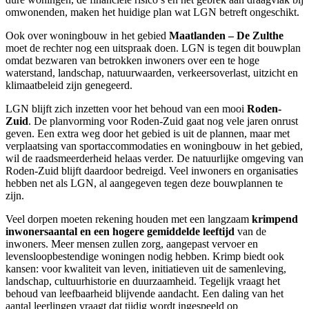
omwonenden, maken het huidige plan wat LGN betreft ongeschikt.
Ook over woningbouw in het gebied
Maatlanden – De Zulthe
moet de rechter nog een uitspraak doen. LGN is tegen dit bouwplan
omdat bezwaren van betrokken inwoners over een te hoge
waterstand, landschap, natuurwaarden, verkeersoverlast, uitzicht en
klimaatbeleid zijn genegeerd.
LGN blijft zich inzetten voor het behoud van een mooi
Roden-
Zuid
. De planvorming voor Roden-Zuid gaat nog vele jaren onrust
geven. Een extra weg door het gebied is uit de plannen, maar met
verplaatsing van sportaccommodaties en woningbouw in het gebied,
wil de raadsmeerderheid helaas verder. De natuurlijke omgeving van
Roden-Zuid blijft daardoor bedreigd. Veel inwoners en organisaties
hebben net als LGN, al aangegeven tegen deze bouwplannen te
zijn.
Veel dorpen moeten rekening houden met een langzaam
krimpend
inwonersaantal en een hogere gemiddelde leeftijd
van de
inwoners. Meer mensen zullen zorg, aangepast vervoer en
levensloopbestendige woningen nodig hebben. Krimp biedt ook
kansen: voor kwaliteit van leven, initiatieven uit de samenleving,
landschap, cultuurhistorie en duurzaamheid. Tegelijk vraagt het
behoud van leefbaarheid blijvende aandacht. Een daling van het
aantal leerlingen vraagt dat tijdig wordt ingespeeld op