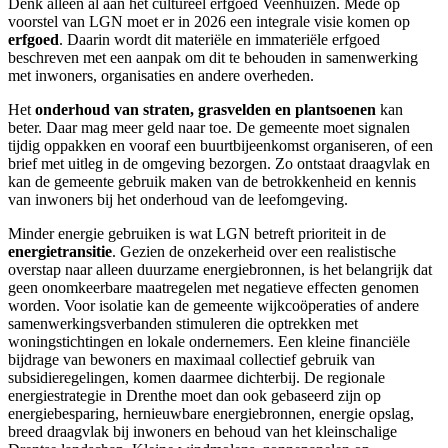
Denk alleen al aan het cultureel erfgoed Veenhuizen. Mede op
voorstel van LGN moet er in 2026 een integrale visie komen op
erfgoed
. Daarin wordt dit materiële en immateriële erfgoed
beschreven met een aanpak om dit te behouden in samenwerking
met inwoners, organisaties en andere overheden.
Het
onderhoud van straten, grasvelden en plantsoenen
kan
beter. Daar mag meer geld naar toe. De gemeente moet signalen
tijdig oppakken en vooraf een buurtbijeenkomst organiseren, of een
brief met uitleg in de omgeving bezorgen. Zo ontstaat draagvlak en
kan de gemeente gebruik maken van de betrokkenheid en kennis
van inwoners bij het onderhoud van de leefomgeving.
Minder energie gebruiken is wat LGN betreft prioriteit in de
energietransitie
. Gezien de onzekerheid over een realistische
overstap naar alleen duurzame energiebronnen, is het belangrijk dat
geen onomkeerbare maatregelen met negatieve effecten genomen
worden. Voor isolatie kan de gemeente wijkcoöperaties of andere
samenwerkingsverbanden stimuleren die optrekken met
woningstichtingen en lokale ondernemers. Een kleine financiële
bijdrage van bewoners en maximaal collectief gebruik van
subsidieregelingen, komen daarmee dichterbij. De regionale
energiestrategie in Drenthe moet dan ook gebaseerd zijn op
energiebesparing, hernieuwbare energiebronnen, energie opslag,
breed draagvlak bij inwoners en behoud van het kleinschalige