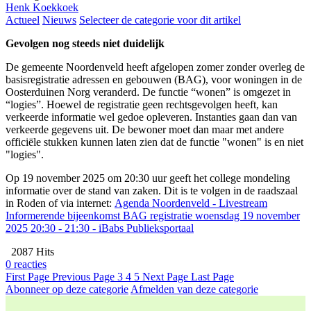
Henk Koekkoek
Actueel
Nieuws
Selecteer de categorie voor dit artikel
Gevolgen nog steeds niet duidelijk
De gemeente Noordenveld heeft afgelopen zomer zonder overleg de
basisregistratie adressen en gebouwen (BAG), voor woningen in de
Oosterduinen Norg veranderd. De functie “wonen” is omgezet in
“logies”. Hoewel de registratie geen rechtsgevolgen heeft, kan
verkeerde informatie wel gedoe opleveren. Instanties gaan dan van
verkeerde gegevens uit. De bewoner moet dan maar met andere
officiële stukken kunnen laten zien dat de functie "wonen" is en niet
"logies".
Op 19 november 2025 om 20:30 uur geeft het college mondeling
informatie over de stand van zaken. Dit is te volgen in de raadszaal
in Roden of via internet:
Agenda Noordenveld - Livestream
Informerende bijeenkomst BAG registratie woensdag 19 november
2025 20:30 - 21:30 - iBabs Publieksportaal
2087 Hits
0 reacties
First Page
Previous Page
3
4
5
Next Page
Last Page
Abonneer op deze categorie
Afmelden van deze categorie