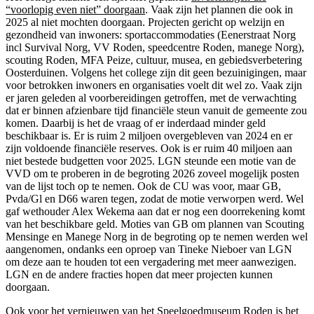
“voorlopig even niet” doorgaan
. Vaak zijn het plannen die ook in
2025 al niet mochten doorgaan. Projecten gericht op welzijn en
gezondheid van inwoners: sportaccommodaties (Eenerstraat Norg
incl Survival Norg, VV Roden, speedcentre Roden, manege Norg),
scouting Roden, MFA Peize, cultuur, musea, en gebiedsverbetering
Oosterduinen. Volgens het college zijn dit geen bezuinigingen, maar
voor betrokken inwoners en organisaties voelt dit wel zo. Vaak zijn
er jaren geleden al voorbereidingen getroffen, met de verwachting
dat er binnen afzienbare tijd financiële steun vanuit de gemeente zou
komen. Daarbij is het de vraag of er inderdaad minder geld
beschikbaar is. Er is ruim 2 miljoen overgebleven van 2024 en er
zijn voldoende financiële reserves. Ook is er ruim 40 miljoen aan
niet bestede budgetten voor 2025. LGN steunde een motie van de
VVD om te proberen in de begroting 2026 zoveel mogelijk posten
van de lijst toch op te nemen. Ook de CU was voor, maar GB,
Pvda/Gl en D66 waren tegen, zodat de motie verworpen werd. Wel
gaf wethouder Alex Wekema aan dat er nog een doorrekening komt
van het beschikbare geld. Moties van GB om plannen van Scouting
Mensinge en Manege Norg in de begroting op te nemen werden wel
aangenomen, ondanks een oproep van Tineke Nieboer van LGN
om deze aan te houden tot een vergadering met meer aanwezigen.
LGN en de andere fracties hopen dat meer projecten kunnen
doorgaan.
Ook voor het vernieuwen van het
Speelgoedmuseum Roden
is het