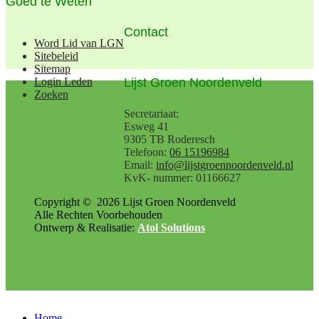
Goed te Weten
Contact
Word Lid van LGN
Sitebeleid
Sitemap
Lijst Groen Noordenveld
Login Leden
Zoeken
Secretariaat:
Esweg 41
9305 TB Roderesch
Telefoon:
06 15196984
Email:
info@lijstgroennoordenveld.nl
KvK- nummer: 01166627
Copyright ©
2026
Lijst Groen Noordenveld
Alle Rechten Voorbehouden
Ontwerp & Realisatie:
Atol Solutions
Home