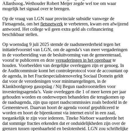
Allardsoog..Wethouder Robert Meijer zegde wel toe om waar
mogelijk het signaal over te brengen.
Op de vraag van LGN naar provinciale subsidie vanwege de
Fietsagenda, om het
fietsnetwerk
te verbeteren, kwam een afwijzend
antwoord. Het college wil geen extra geld als cofinanciering
beschikbaar stellen.
Op woensdag 9 juli 2025 stemde de raadsmeerderheid tegen het
initiatiefvoorstel van LGN, om de agenda’s van meer vergaderingen
in de voorbereiding van de besluitvorming van de gemeenteraad,
vooraf te publiceren en deze
vergaderingen in het openbaar
te
houden. Voorbeelden van dergelijke overleggen zijn er genoeg. In
de Auditcommissie komt het controleprotocol voor de accountant op
de agenda, in het Fractiespecialistenoverleg Sociaal Domein geldt
dat voor de verordeningen voor minimaregelingen, in de
Klankbordgroep gasopslag / Nij Begun raadsvoorstellen voor
investeringsagenda’s. Vaste overleggen die 1 of meer keren per jaar
gehouden worden en onderwerpen behandelen die terugkomen op
de raadsagenda, zijn qua opzet raadscommissies zoals bedoeld in de
Gemeentewet. Daarvan hoort de agenda vooraf gepubliceerd te
worden en hoort de bijeenkomst via internet en/of in een zaal,
toegankelijk te zijn voor iedereen. Tineke Nieboer waardeerde het
dat sommige fracties erkenden dat er onduidelijkheden zijn over de
grenzen tussen openbaarheid en beslotenheid. LGN zou schriftelijke