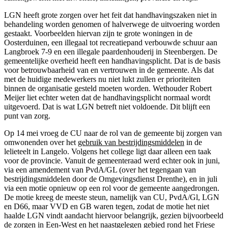
LGN heeft grote zorgen over het feit dat handhavingszaken niet in
behandeling worden genomen of halverwege de uitvoering worden
gestaakt. Voorbeelden hiervan zijn te grote woningen in de
Oosterduinen, een illegaal tot recreatiepand verbouwde schuur aan
Langbroek 7-9 en een illegale paardenhouderij in Steenbergen. De
gemeentelijke overheid heeft een handhavingsplicht. Dat is de basis
voor betrouwbaarheid van en vertrouwen in de gemeente. Als dat
met de huidige medewerkers nu niet lukt zullen er prioriteiten
binnen de organisatie gesteld moeten worden. Wethouder Robert
Meijer liet echter weten dat de handhavingsplicht normaal wordt
uitgevoerd. Dat is wat LGN betreft niet voldoende. Dit blijft een
punt van zorg.
Op 14 mei vroeg de CU naar de rol van de gemeente bij zorgen van
omwonenden over het
gebruik van bestrijdingsmiddelen
in de
lelieteelt in Langelo. Volgens het college ligt daar alleen een taak
voor de provincie. Vanuit de gemeenteraad werd echter ook in juni,
via een amendement van PvdA/GL (over het tegengaan van
bestrijdingsmiddelen door de Omgevingsdienst Drenthe), en in juli
via een motie opnieuw op een rol voor de gemeente aangedrongen.
De motie kreeg de meeste steun, namelijk van CU, PvdA/Gl, LGN
en D66, maar VVD en GB waren tegen, zodat de motie het niet
haalde LGN vindt aandacht hiervoor belangrijk, gezien bijvoorbeeld
de zorgen in Een-West en het naastgelegen gebied rond het Friese