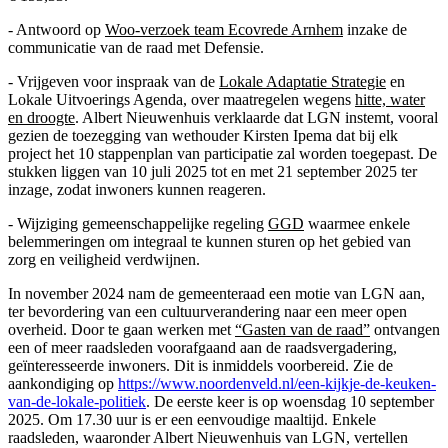
- Antwoord op
Woo-verzoek team Ecovrede Arnhem
inzake de
communicatie van de raad met Defensie.
- Vrijgeven voor inspraak van de
Lokale Adaptatie Strategie
en
Lokale Uitvoerings Agenda, over maatregelen wegens
hitte, water
en droogte
. Albert Nieuwenhuis verklaarde dat LGN instemt, vooral
gezien de toezegging van wethouder Kirsten Ipema dat bij elk
project het 10 stappenplan van participatie zal worden toegepast. De
stukken liggen van 10 juli 2025 tot en met 21 september 2025 ter
inzage, zodat inwoners kunnen reageren.
- Wijziging gemeenschappelijke regeling
GGD
waarmee enkele
belemmeringen om integraal te kunnen sturen op het gebied van
zorg en veiligheid verdwijnen.
In november 2024 nam de gemeenteraad een motie van LGN aan,
ter bevordering van een cultuurverandering naar een meer open
overheid. Door te gaan werken met
“Gasten van de raad”
ontvangen
een of meer raadsleden voorafgaand aan de raadsvergadering,
geïnteresseerde inwoners. Dit is inmiddels voorbereid. Zie de
aankondiging op
https://www.noordenveld.nl/een-kijkje-de-keuken-
van-de-lokale-politiek
. De eerste keer is op woensdag 10 september
2025. Om 17.30 uur is er een eenvoudige maaltijd. Enkele
raadsleden, waaronder Albert Nieuwenhuis van LGN, vertellen