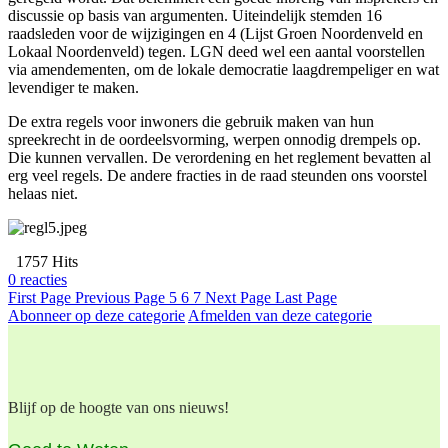
discussie op basis van argumenten. Uiteindelijk stemden 16
raadsleden voor de wijzigingen en 4 (Lijst Groen Noordenveld en
Lokaal Noordenveld) tegen. LGN deed wel een aantal voorstellen
via amendementen, om de lokale democratie laagdrempeliger en wat
levendiger te maken.
De extra regels voor inwoners die gebruik maken van hun
spreekrecht in de oordeelsvorming, werpen onnodig drempels op.
Die kunnen vervallen. De verordening en het reglement bevatten al
erg veel regels. De andere fracties in de raad steunden ons voorstel
helaas niet.
1757 Hits
0 reacties
First Page
Previous Page
5
6
7
Next Page
Last Page
Abonneer op deze categorie
Afmelden van deze categorie
Blijf op de hoogte van ons nieuws!