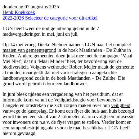
donderdag 07 augustus 2025
Henk Koekkoek
2022-2026
Selecteer de categorie voor dit artikel
LGN heeft weer de nodige inbreng gehad in de 7
raadsvergaderingen in mei, juni en juli.
Op 14 mei vroeg Tineke Nieboer namens LGN naar het compleet
maaien van gemeentegrond
in de hoek Maatlanden - De Zulthe in
Roden. Andere gemeenten doen juist mee met de campagne ‘Maai
Mei Niet’, dat nu ‘Maai Minder’ heet, ter bevordering van de
biodiversiteit. Volgens wethouder Robert Meijer maait de gemeente
al minder, maar geldt dat niet voor strategisch aangekochte
landbouwgrond zoals in de hoek Maatlanden – De Zulthe. Die
grond wordt gebruikt door een landbouwer.
In juni bleek tijdens een vergadering van het presidium, dat er
informatie komt vanuit de Veiligheidsregio voor bewoners in
Langelo en omstreken die zich zorgen maken over hun
veiligheid
vanwege de gasopslag
. Er komt een flyer die huis aan huis bezorgd
wordt binnen een straal van 2 kilometer, daarna volgt een infosessie
voor inwoners om n.a.v. de flyer vragen te stellen. Verder komt er
een rampenbestrijdingsplan voor de raad beschikbaar. LGN heeft
hierom gevraagd.