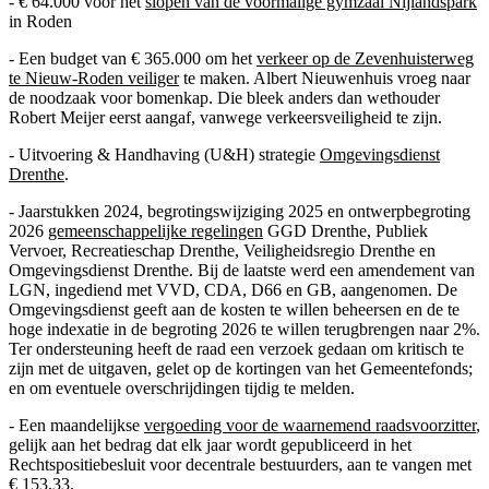
- € 64.000 voor het
slopen van de voormalige gymzaal Nijlandspark
in Roden
- Een budget van € 365.000 om het
verkeer op de Zevenhuisterweg
te Nieuw-Roden veiliger
te maken. Albert Nieuwenhuis vroeg naar
de noodzaak voor bomenkap. Die bleek anders dan wethouder
Robert Meijer eerst aangaf, vanwege verkeersveiligheid te zijn.
- Uitvoering & Handhaving (U&H) strategie
Omgevingsdienst
Drenthe
.
- Jaarstukken 2024, begrotingswijziging 2025 en ontwerpbegroting
2026
gemeenschappelijke regelingen
GGD Drenthe, Publiek
Vervoer, Recreatieschap Drenthe, Veiligheidsregio Drenthe en
Omgevingsdienst Drenthe. Bij de laatste werd een amendement van
LGN, ingediend met VVD, CDA, D66 en GB, aangenomen. De
Omgevingsdienst geeft aan de kosten te willen beheersen en de te
hoge indexatie in de begroting 2026 te willen terugbrengen naar 2%.
Ter ondersteuning heeft de raad een verzoek gedaan om kritisch te
zijn met de uitgaven, gelet op de kortingen van het Gemeentefonds;
en om eventuele overschrijdingen tijdig te melden.
- Een maandelijkse
vergoeding voor de waarnemend raadsvoorzitter
,
gelijk aan het bedrag dat elk jaar wordt gepubliceerd in het
Rechtspositiebesluit voor decentrale bestuurders, aan te vangen met
€ 153,33.