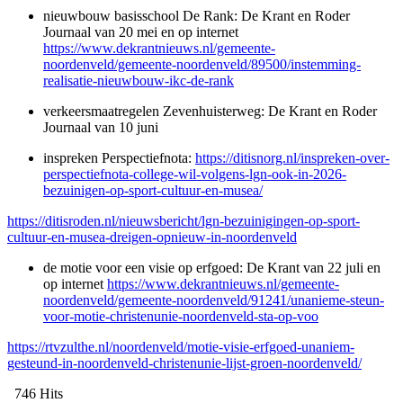
nieuwbouw basisschool De Rank: De Krant en Roder
Journaal van 20 mei en op internet
https://www.dekrantnieuws.nl/gemeente-
noordenveld/gemeente-noordenveld/89500/instemming-
realisatie-nieuwbouw-ikc-de-rank
verkeersmaatregelen Zevenhuisterweg: De Krant en Roder
Journaal van 10 juni
inspreken Perspectiefnota:
https://ditisnorg.nl/inspreken-over-
perspectiefnota-college-wil-volgens-lgn-ook-in-2026-
bezuinigen-op-sport-cultuur-en-musea/
https://ditisroden.nl/nieuwsbericht/lgn-bezuinigingen-op-sport-
cultuur-en-musea-dreigen-opnieuw-in-noordenveld
de motie voor een visie op erfgoed: De Krant van 22 juli en
op internet
https://www.dekrantnieuws.nl/gemeente-
noordenveld/gemeente-noordenveld/91241/unanieme-steun-
voor-motie-christenunie-noordenveld-sta-op-voo
https://rtvzulthe.nl/noordenveld/motie-visie-erfgoed-unaniem-
gesteund-in-noordenveld-christenunie-lijst-groen-noordenveld/
746 Hits