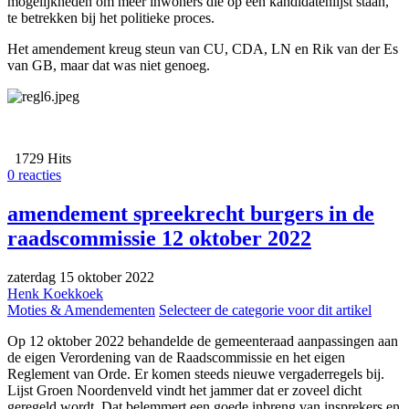
mogelijkheden om meer inwoners die op een kandidatenlijst staan,
te betrekken bij het politieke proces.
Het amendement kreug steun van CU, CDA, LN en Rik van der Es
van GB, maar dat was niet genoeg.
1729 Hits
0 reacties
amendement spreekrecht burgers in de
raadscommissie 12 oktober 2022
zaterdag 15 oktober 2022
Henk Koekkoek
Moties & Amendementen
Selecteer de categorie voor dit artikel
Op 12 oktober 2022 behandelde de gemeenteraad aanpassingen aan
de eigen Verordening van de Raadscommissie en het eigen
Reglement van Orde. Er komen steeds nieuwe vergaderregels bij.
Lijst Groen Noordenveld vindt het jammer dat er zoveel dicht
geregeld wordt. Dat belemmert een goede inbreng van insprekers en