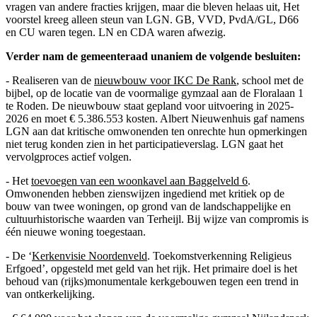
vragen van andere fracties krijgen, maar die bleven helaas uit, Het
voorstel kreeg alleen steun van LGN. GB, VVD, PvdA/GL, D66
en CU waren tegen. LN en CDA waren afwezig.
Verder nam de gemeenteraad unaniem de volgende besluiten:
- Realiseren van de
nieuwbouw voor IKC De Rank
, school met de
bijbel, op de locatie van de voormalige gymzaal aan de Floralaan 1
te Roden. De nieuwbouw staat gepland voor uitvoering in 2025-
2026 en moet € 5.386.553 kosten. Albert Nieuwenhuis gaf namens
LGN aan dat kritische omwonenden ten onrechte hun opmerkingen
niet terug konden zien in het participatieverslag. LGN gaat het
vervolgproces actief volgen.
- Het
toevoegen van een woonkavel aan Baggelveld 6
.
Omwonenden hebben zienswijzen ingediend met kritiek op de
bouw van twee woningen, op grond van de landschappelijke en
cultuurhistorische waarden van Terheijl. Bij wijze van compromis is
één nieuwe woning toegestaan.
- De ‘
Kerkenvisie Noordenveld
. Toekomstverkenning Religieus
Erfgoed’, opgesteld met geld van het rijk. Het primaire doel is het
behoud van (rijks)monumentale kerkgebouwen tegen een trend in
van ontkerkelijking.