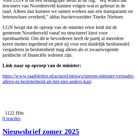
Voor LGN is dit een belangrijke steun in de rug. “Wij willen dat
inwoners van Noordenveld kunnen volgen wat er gebeurt in de
raad. Alleen dan kunnen we samen werken aan een transparante en
betrouwbare overheid,” aldus fractievoorzitter Tineke Nieboer.
LGN hoopt dat de oproep van de minister ertoe leidt dat de
gemeente Noordenveld vanaf nu structureel kiest voor
openbaarheid. Om dit te bevorderen heeft de partij al meerdere
keren moties ingediend en pleit zij voor een duidelijk beslismodel:
vergaderen in beslotenheid mag alleen als er zwaarwegende
juridische of financiële redenen zijn.
Link naar op oproep van de minister:
https://www.raadsleden.nl/actueel/nieuws/oproep-minister-vergader-
alleen-in-beslotenheid-als-het-niet-anders-kan/
1122 Hits
0 reacties
Nieuwsbrief zomer 2025