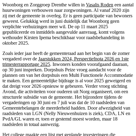
Woonborg en Zorggroep Drenthe willen in
Vasalis Roden
een aantal
huurwoningen verbouwen naar zorgwoningen. Al vanaf 2020 zijn
zij met de gemeente in overleg. Er is geen participatie van bewoners
geweest. Gelukkig werd in juni duidelijk dat Woonborg geen
verplichte verhuizingen meer wil. De op 11 maart 2025
gepubliceerde en inmiddels aangevulde aanvraag, komt volgens
wethouder Kirsten Ipema beschikbaar voor raadsbehandeling in
oktober 2025.
Zoals ieder jaar heeft de gemeenteraad aan het begin van de zomer
vergaderd over de
Jaarstukken 2024, Perspectiefnota 2026 en 1ste
trimesterrapportage 2025
. Inwoners konden voorafgaand daaraan,
op 30 juni inspreken. Dorpshuis Peize vroeg aandacht voor de
plannen om van het dorpshuis een Multi Functionele Accommodatie
te maken. Een gemeentelijke bijdrage is al voor 2025 geweigerd en
dat dreigt voor 2026 opnieuw te gebeuren. Verder vroeg stichting
Avond, die activiteiten voor ouderen uit Norg organiseert, om een
structurele subsidie van de gemeente. Het bijzondere tijdens de
vergaderingen op 30 juni en 7 juli was dat de 10 raadsleden van
Gemeentebelangen de meerderheid hadden. Door afwezigheid van
raadsleden van LGN (Nelly Nieuwenhuizen is ziek), CDA, LN en
PvdA/GL waren er, toen er gestemd moest worden, maar 18
raadsleden in totaal aanwezig.
Het college maakte een lijst met geplande
investeringen die