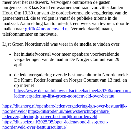
meer over het raadswerk. Vervolgens ontmoeten de gasten
burgemeester Klaas Smid en waarnemend raadsvoorzitter Jan ten
Hoor. Om 19.30 uur start de oordeelsvormende vergadering van de
gemeenteraad, die te volgen is vanaf de publieke tribune in de
raadzaal. Aanmelding kan tot uiterlijk een week van tevoren, door te
mailen naar
griffie@noordenveld.nl
. Vermeld daarbij naam,
telefoonnummer en motivatie.
Lijst Groen Noordenveld was weer in de
media
te vinden over:
het initiatiefvoorstel voor meer openbare voorbereidende
vergaderingen van de raad in De Norger Courant van 29
april.
de ledenvergadering over de bestuurscultuur in Noordenveld:
De Krant, Roder Journaal en Norger Courant van 13 mei, en
op internet
https://www.dekrantnieuws.nl/actueel/actueel/89206/openbare-
ledenvergadering-lijst-groen-noordenveld-over-bestuu
,
https://ditisnorg.nl/openbare-ledenvergadering-lgn-over-bestuurlijk-
noordenveld/
https://ditisroden.nl/nieuwsbericht/openbare-
ledenvergadering-lgn-over-bestuurlijk-noordenveld
https://ditispeize.nl/2025/05/open-ledenavond-lijst-groen-
noordenveld-over-bestuurscultuur/