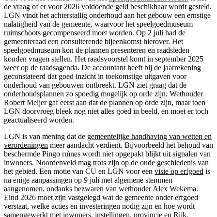
de vraag of er voor 2026 voldoende geld beschikbaar wordt gesteld.
LGN vindt het achterstallig onderhoud aan het gebouw een ernstige
nalatigheid van de gemeente, waarvoor het speelgoedmuseum
ruimschoots gecompenseerd moet worden. Op 2 juli had de
gemeenteraad een consulterende bijeenkomst hierover. Het
speelgoedmuseum kon de plannen presenteren en raadsleden
konden vragen stellen. Het raadsvoorstel komt in september 2025
weer op de raadsagenda. De accountant heeft bij de jaarrekening
geconstateerd dat goed inzicht in toekomstige uitgaven voor
onderhoud van gebouwen ontbreekt. LGN ziet graag dat de
onderhoudsplannen zo spoedig mogelijk op orde zijn. Wethouder
Robert Meijer gaf eerst aan dat de plannen op orde zijn, maar toen
LGN doorvroeg bleek nog niet alles goed in beeld, en moet er toch
geactualiseerd worden.
LGN is van mening dat de
gemeentelijke handhaving van wetten en
verordeningen
meer aandacht verdient. Bijvoorbeeld het behoud van
beschermde Pingo ruïnes wordt niet opgepakt blijkt uit signalen van
inwoners. Noordenveld mag trots zijn op de oude geschiedenis van
het gebied. Een motie van CU en LGN voor een
visie op erfgoed
is
na enige aanpassingen op 9 juli met algemene stemmen
aangenomen, ondanks bezwaren van wethouder Alex Wekema.
Eind 2026 moet zijn vastgelegd wat de gemeente onder erfgoed
verstaat, welke acties en investeringen nodig zijn en hoe wordt
samengewerkt met inwoners, instellingen, provincie en Rijk.