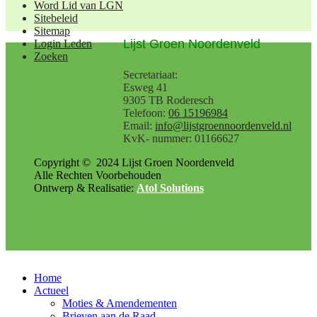
Word Lid van LGN
Sitebeleid
Sitemap
Lijst Groen Noordenveld
Login Leden
Zoeken
Secretariaat:
Esweg 41
9305 TB Roderesch
Telefoon:
06 15196984
Email:
info@lijstgroennoordenveld.nl
KvK- nummer: 01166627
Copyright ©
2024
Lijst Groen Noordenveld
Alle Rechten Voorbehouden
Ontwerp & Realisatie:
Atol Solutions
Home
Actueel
Moties & Amendementen
Brieven aan de Raad