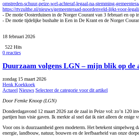
omstreden-schuur-peize-wel-achteraf-legaal-na-stemming-gemeentera
https://rtvzulthe.nl/nieuws/gemeenteraad-noordenveld-lijkt-voor-legal
- De motie Oosterduinen in de Norger Courant van 3 februari en op in
- De motie tijdelijke bushalte in Een in De Krant en de Norger Couran
18 februari 2026
522 Hits
0 reacties
Duurzaam volgens LGN – mijn blik op de a
zondag 15 maart 2026
Henk Koekkoek
Actueel
Nieuws
Selecteer de categorie voor dit artikel
Door Femke Knoop (LGN)
Donderdagavond 12 maart 2026 zat de zaal in Peize vol: zo’n 120 i
partijen hun visie gaven. Ik merkte al snel dat ik niet alleen de enig
Voor ons is duurzaamheid geen modeterm. Het betekent simpelweg dat
energie, landbouw, natuur, bouwen en de leefbaarheid van onze dorp