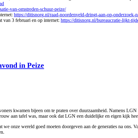
ad
isatie-van-omstreden-schuur-peize/
ternet:
https://ditisnorg.nl/raad-noordenveld-dringt-aan-op-onderzoe
t van 3 februari en op internet:
https://ditisnorg.nl/bureaucratie-lijkt-ti
vond in Peize
nwoners kwamen bijeen om te praten over duurzaamheid. Namens LGN mo
e vrouw aan tafel was, maar ook dat LGN een duidelijke en eigen kijk he
 we onze wereld goed moeten doorgeven aan de generaties na ons. Van
en.