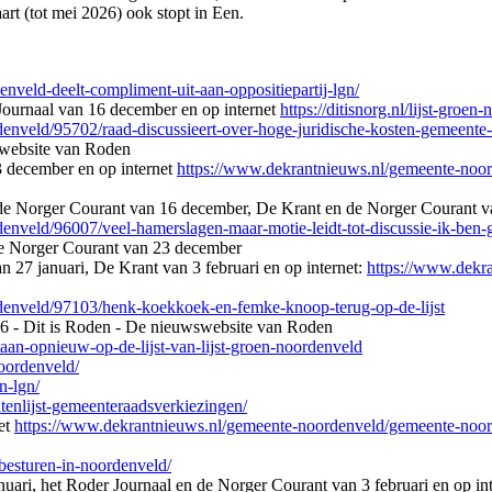
t (tot mei 2026) ook stopt in Een.
enveld-deelt-compliment-uit-aan-oppositiepartij-lgn/
Journaal van 16 december en op internet
https://ditisnorg.nl/lijst-groe
nveld/95702/raad-discussieert-over-hoge-juridische-kosten-gemeente
wswebsite van Roden
3 december en op internet
https://www.dekrantnieuws.nl/gemeente-noor
de Norger Courant van 16 december, De Krant en de Norger Courant va
nveld/96007/veel-hamerslagen-maar-motie-leidt-tot-discussie-ik-ben-
de Norger Courant van 23 december
n 27 januari, De Krant van 3 februari en op internet:
https://www.dekr
enveld/97103/henk-koekkoek-en-femke-knoop-terug-op-de-lijst
26 - Dit is Roden - De nieuwswebsite van Roden
aan-opnieuw-op-de-lijst-van-lijst-groen-noordenveld
noordenveld/
n-lgn/
atenlijst-gemeenteraadsverkiezingen/
et
https://www.dekrantnieuws.nl/gemeente-noordenveld/gemeente-noord
-besturen-in-noordenveld/
uari, het Roder Journaal en de Norger Courant van 3 februari en op in