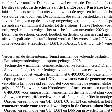
een brief verstuurd is. Daarop kwam wel een reactie. De bocht in het 
De
illegaal gebouwde schuur aan de Langbroek 7-9 in Peize
kwam 
initiatiefnemers nemen het niet zo nauw met de regels en hebben de b
verstoorde verhoudingen. De communicatie en het verstrekken van stu
advies af te geven op de aanvraag omgevingsvergunning voor het legal
afstandseis van minimaal 3 meter tot de erfgrens. Tineke Nieboer vo
toegezegd, en die is volgens het raadsbesluit van november 2023 ge
Delen van de schuur, carport, houthok en dergelijke zijn in strijd me
niet via legalisatie achteraf beloond worden. Het voorstel van LGN
collegevoorstel, 9 raadsleden (LGN, PvdA/GL, CDA, CU, LN) waren t
Verder nam de gemeenteraad (bijna) unaniem de volgende besluiten:
- Belastingverordeningen en sportregelingen 2026
- Technische wijzigingen Gemeenschappelijke Regeling GGD Drent
- Aanvullen budget startersleningen voor aankoop van een woning me
- Aanvullen budget verzilverleningen met € 400.000. Met deze lening
- Oproep via een motie van LGN om
inwoners van de gemeente vo
vervolgens krijgt de raad een voorstel voor een nieuwe gemeentelijk
prijspeil 2025) inwoners van Noordenveld of mensen met een (sterke
- € 486.000 voor aanpassingen gemeentehuis die niet op het plan v
- Aanwijzen twee griffiemedewerkers als fungerend griffier in noodge
- Oproep via een motie van GB, LGN, CU en LN om uiterlijk in het t
wonen/recreatie voor recreatiewoningen in de Oosterduinen Nor
- Oproep via een motie van CU, LGN en D66 om in overleg met het OV