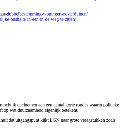
k-naar-dubbelbestemming-woningen-oosterduinen/
jdelijke-bushalte-in-een-in-de-weg-te-zitten/
cht ik deelnemen aan een aantal korte rondes waarin politieke
eft op wat duurzaamheid eigenlijk betekent.
uit dat uitgangspunt kijkt LGN naar grote vraagstukken zoals