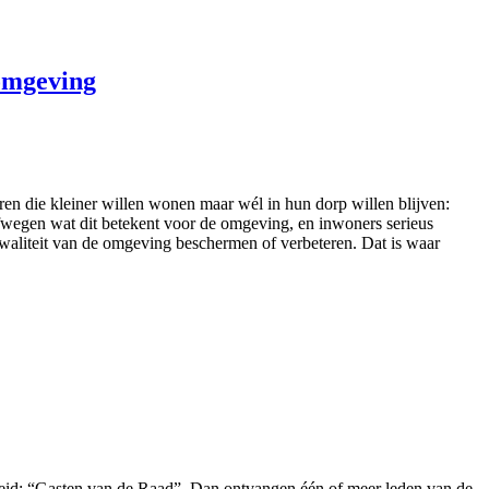
 omgeving
en die kleiner willen wonen maar wél in hun dorp willen blijven:
afwegen wat dit betekent voor de omgeving, en inwoners serieus
 kwaliteit van de omgeving beschermen of verbeteren. Dat is waar
id: “Gasten van de Raad”. Dan ontvangen één of meer leden van de