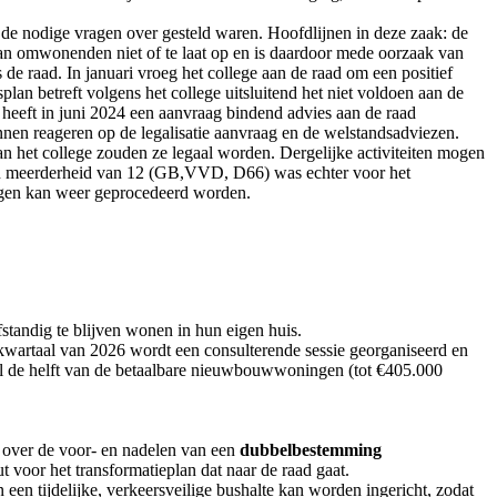
de nodige vragen over gesteld waren. Hoofdlijnen in deze zaak: de
van omwonenden niet of te laat op en is daardoor mede oorzaak van
 raad. In januari vroeg het college aan de raad om een positief
an betreft volgens het college uitsluitend het niet voldoen aan de
heeft in juni 2024 een aanvraag bindend advies aan de raad
en reageren op de legalisatie aanvraag en de welstandsadviezen.
an het college zouden ze legaal worden. Dergelijke activiteiten mogen
 Een meerderheid van 12 (GB,VVD, D66) was echter voor het
egen kan weer geprocedeerd worden.
tandig te blijven wonen in hun eigen huis.
e kwartaal van 2026 wordt een consulterende sessie georganiseerd en
aal de helft van de betaalbare nieuwbouwwoningen (tot €405.000
 over de voor- en nadelen van een
dubbelbestemming
 voor het transformatieplan dat naar de raad gaat.
 tijdelijke, verkeersveilige bushalte kan worden ingericht, zodat