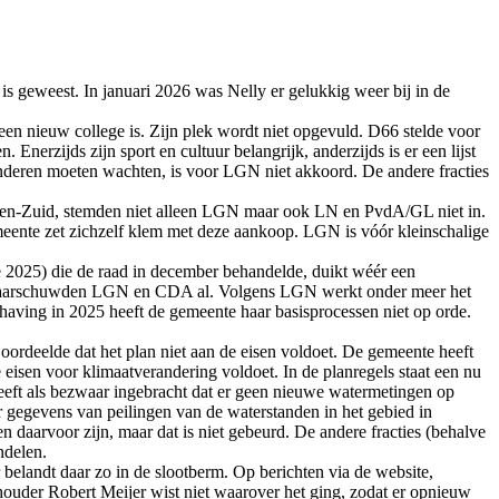
 geweest. In januari 2026 was Nelly er gelukkig weer bij in de
 een nieuw college is. Zijn plek wordt niet opgevuld. D66 stelde voor
nerzijds zijn sport en cultuur belangrijk, anderzijds is er een lijst
jl anderen moeten wachten, is voor LGN niet akkoord. De andere fracties
en-Zuid, stemden niet alleen LGN maar ook LN en PvdA/GL niet in.
eente zet zichzelf klem met deze aankoop. LGN is vóór kleinschalige
ge 2025) die de raad in december behandelde, duikt wéér een
ber waarschuwden LGN en CDA al. Volgens LGN werkt onder meer het
having in 2025 heeft de gemeente haar basisprocessen niet op orde.
oordeelde dat het plan niet aan de eisen voldoet. De gemeente heeft
 eisen voor klimaatverandering voldoet. In de planregels staat een nu
ft als bezwaar ingebracht dat er geen nieuwe watermetingen op
 gegevens van peilingen van de waterstanden in het gebied in
aarvoor zijn, maar dat is niet gebeurd. De andere fracties (behalve
ndelen.
 belandt daar zo in de slootberm. Op berichten via de website,
ouder Robert Meijer wist niet waarover het ging, zodat er opnieuw