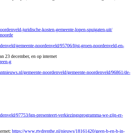
n-noordenveld-juridische-kosten-gemeente-lopen-spuigaten-uit/
-noorde
denveld/gemeente-noordenveld/95706/lijst-groen-noordenveld-en-
n 23 december, en op internet
geen-g
antnieuws.nl/gemeente-noordenveld/gemeente-noordenveld/96861/de-
enveld/97753/lgn-presenteert-verkiezingsprogramma-we-zijn-er-
ternet:
https://www.rtvdrenthe.nl/nieuws/18161420/geen-b-en-b-in-