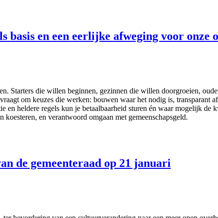
ls basis en een eerlijke afweging voor onze
 Starters die willen beginnen, gezinnen die willen doorgroeien, ouder
t vraagt om keuzes die werken: bouwen waar het nodig is, transparant 
tie en heldere regels kun je betaalbaarheid sturen én waar mogelijk de
en koesteren, en verantwoord omgaan met gemeenschapsgeld.
van de gemeenteraad op 21 januari
er bevordering van een cultuurverandering naar een meer open overhe