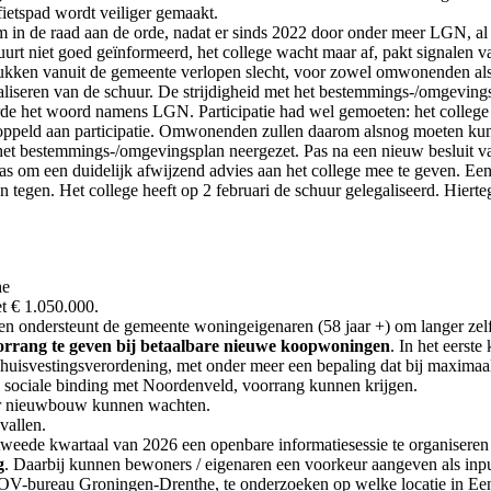
fietspad wordt veiliger gemaakt.
in de raad aan de orde, nadat er sinds 2022 door onder meer LGN, al 
uurt niet goed geïnformeerd, het college wacht maar af, pakt signalen 
kken vanuit de gemeente verlopen slecht, voor zowel omwonenden als de
iseren van de schuur. De strijdigheid met het bestemmings-/omgevingspl
erde het woord namens LGN. Participatie had wel gemoeten: het college 
koppeld aan participatie. Omwonenden zullen daarom alsnog moeten kunn
t het bestemmings-/omgevingsplan neergezet. Pas na een nieuw besluit v
 was om een duidelijk afwijzend advies aan het college mee te geven.
egen. Het college heeft op 2 februari de schuur gelegaliseerd. Hiert
he
t € 1.050.000.
en ondersteunt de gemeente woningeigenaren (58 jaar +) om langer zelfs
orrang te geven bij betaalbare nieuwe koopwoningen
. In het eerst
e huisvestingsverordening, met onder meer een bepaling dat bij maxim
) sociale binding met Noordenveld, voorrang kunnen krijgen.
oor nieuwbouw kunnen wachten.
vallen.
weede kwartaal van 2026 een openbare informatiesessie te organiseren
g
. Daarbij kunnen bewoners / eigenaren een voorkeur aangeven als input
-bureau Groningen-Drenthe, te onderzoeken op welke locatie in Een een