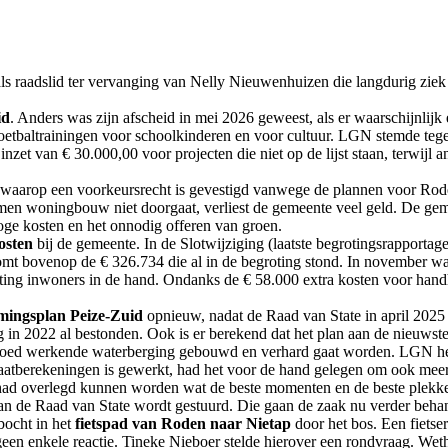
aadslid ter vervanging van Nelly Nieuwenhuizen die langdurig ziek is
id
. Anders was zijn afscheid in mei 2026 geweest, als er waarschijnlijk
etbaltrainingen voor schoolkinderen en voor cultuur. LGN stemde tegen. E
 inzet van € 30.000,00 voor projecten die niet op de lijst staan, terwi
waarop een voorkeursrecht is gevestigd vanwege de plannen voor Rod
en woningbouw niet doorgaat, verliest de gemeente veel geld. De gem
ge kosten en het onnodig offeren van groen.
osten
bij de gemeente. In de Slotwijziging (laatste begrotingsrapporta
it komt bovenop de € 326.734 die al in de begroting stond. In novem
hting inwoners in de hand. Ondanks de € 58.000 extra kosten voor hand
mingsplan Peize-Zuid
opnieuw, nadat de Raad van State in april 2025 
g in 2022 al bestonden. Ook is er berekend dat het plan aan de nieuwste
 goed werkende waterberging gebouwd en verhard gaat worden. LGN hee
maatberekeningen is gewerkt, had het voor de hand gelegen om ook meer
ad overlegd kunnen worden wat de beste momenten en de beste plekken d
an de Raad van State wordt gestuurd. Die gaan de zaak nu verder beha
bocht in het
fietspad van Roden naar Nietap
door het bos. Een fietser
n enkele reactie. Tineke Nieboer stelde hierover een rondvraag. Weth