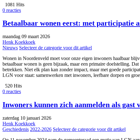
1081 Hits
0 reacties
Betaalbaar wonen eerst: met participatie a
maandag 09 maart 2026
Henk Koekkoek
Nieuws
Selecteer de categorie voor dit artikel
Wonen in Noordenveld moet voor onze eigen inwoners haalbaar blijven.
betaalbaar wonen is geen bijzaak, maar een primaire doelstelling. Da
betrekken. Niet elk plan kan zonder impact, maar met goede participa
LGN voor staat: samenwerken met inwoners, leefbare dorpen en gro
520 Hits
0 reacties
Inwoners kunnen zich aanmelden als gast 
zaterdag 10 januari 2026
Henk Koekkoek
Geschiedenis
2022-2026
Selecteer de categorie voor dit artikel
Op 11 november 2024 nam de gemeenteraad een motie van LGN aan, t