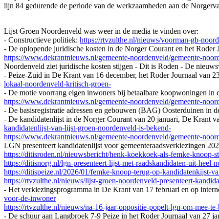
lijn 84 gedurende de periode van de werkzaamheden aan de Norgervaar
Lijst Groen Noordenveld was weer in de media te vinden over:
- Constructieve politiek:
https://rtvzulthe.nl/nieuws/voorman-gb-noord
- De oplopende juridische kosten in de Norger Courant en het Roder 
https://www.dekrantnieuws.nl/gemeente-noordenveld/gemeente-noorde
Noordenveld ziet juridische kosten stijgen - Dit is Roden - De nieu
- Peize-Zuid in De Krant van 16 december, het Roder Journaal van 2
lokaal-noordenveld-kritisch-groen-
- De motie voorrang eigen inwoners bij betaalbare koopwoningen in 
https://www.dekrantnieuws.nl/gemeente-noordenveld/gemeente-noorde
- De basisregistratie adressen en gebouwen (BAG) Oosterduinen in 
- De kandidatenlijst in de Norger Courant van 20 januari, De Krant va
kandidatenlijst-van-lijst-groen-noordenveld-is-bekend-
https://www.dekrantnieuws.nl/gemeente-noordenveld/gemeente-noord
LGN presenteert kandidatenlijst voor gemeenteraadsverkiezingen 20
https://ditisroden.nl/nieuwsbericht/henk-koekkoek-als-femke-knoop-st
https://ditisnorg.nl/lgn-presenteert-lijst-met-raadskandidaten-uit-heel-
https://ditispeize.nl/2026/01/femke-knoop-terug-op-kandidatenkijst-va
https://rtvzulthe.nl/nieuws/lijst-groen-noordenveld-presenteert-kandid
- Het verkiezingsprogramma in De Krant van 17 februari en op intern
voor-de-inwoner
https://rtvzulthe.nl/nieuws/na-16-jaar-oppositie-popelt-lgn-om-mee-te
- De schuur aan Langbroek 7-9 Peize in het Roder Journaal van 27 jan