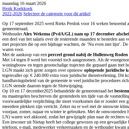
maandag 16 maart 2026
Henk Koekkoek
2022-2026
Selecteer de categorie voor dit artikel
Op 17 september 2025 werd Rieks Perdok voor 16 weken benoemd als r
gemeenteraad.
Wethouder
Alex Wekema
(PvdA/GL) nam op 17 december afsche
een deel van het salaris over de resterende maanden te besteden aan vo
met projecten die op een bijdrage wachten, de ‘Nu even niet lijst’. De
waren voor.
Met de aankoop van een
perceel grond nabij de Hullenweg Roden
Met 14 tegen 8 werd het voorstel toch aangenomen. Als de voorgenom
woningbouw en tegen grootschalige trajecten die gepaard gaan met ho
LGN maakt zich grote zorgen over opnieuw
oplopende juridische k
tegenvaller op: € 240.000 extra voor juridische dienstverlening. D
handhavingsbeleid van de gemeente te veel juridische procedures ric
LGN stemde daarom tegen de Slotwijziging.
Op 10 en 17 december2025 behandelde de gemeenteraad het
bestem
nu maatregelen beschreven die grotendeels ten tijde van de vaststellin
voorwaardelijke verplichting die moet voorkomen dat er zonder een
meerdere plekken zijn verricht. Zeker nu er wel met de nieuwste kli
voorjaar, zomer, najaar en winter te gebruiken. Met de omwonenden h
LN) waren wel akkoord, zodat het gewijzigde plan naar de rechters v
Een inwoner uit Nietap heeft het college gewezen op een gevaarlijke 
telefoon, e-mail, medewerker verkeerszaken en de wethouder kwam gee