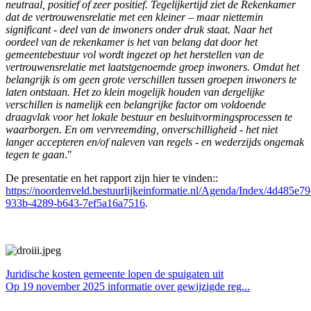
neutraal, positief of zeer positief. Tegelijkertijd ziet de Rekenkamer
dat de vertrouwensrelatie met een kleiner – maar niettemin
significant - deel van de inwoners onder druk staat. Naar het
oordeel van de rekenkamer is het van belang dat door het
gemeentebestuur vol wordt ingezet op het herstellen van de
vertrouwensrelatie met laatstgenoemde groep inwoners. Omdat het
belangrijk is om geen grote verschillen tussen groepen inwoners te
laten ontstaan. Het zo klein mogelijk houden van dergelijke
verschillen is namelijk een belangrijke factor om voldoende
draagvlak voor het lokale bestuur en besluitvormingsprocessen te
waarborgen. En om vervreemding, onverschilligheid - het niet
langer accepteren en/of naleven van regels - en wederzijds ongemak
tegen te gaan
."
De presentatie en het rapport zijn hier te vinden::
https://noordenveld.bestuurlijkeinformatie.nl/Agenda/Index/4d485e79
933b-4289-b643-7ef5a16a7516
.
Juridische kosten gemeente lopen de spuigaten uit
Op 19 november 2025 informatie over gewijzigde reg...