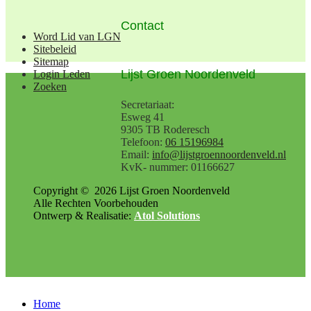
Contact
Word Lid van LGN
Sitebeleid
Sitemap
Lijst Groen Noordenveld
Login Leden
Zoeken
Secretariaat:
Esweg 41
9305 TB Roderesch
Telefoon:
06 15196984
Email:
info@lijstgroennoordenveld.nl
KvK- nummer: 01166627
Copyright ©
2026
Lijst Groen Noordenveld
Alle Rechten Voorbehouden
Ontwerp & Realisatie:
Atol Solutions
Home