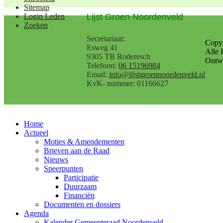
Sitemap
Lijst Groen Noordenveld
Login Leden
Zoeken
Secretariaat:
Copy
Esweg 41
Alle 
9305 TB Roderesch
Ontwe
Telefoon:
06 15196984
Email:
info@lijstgroennoordenveld.nl
KvK- nummer: 01166627
Home
Actueel
Moties & Amendementen
Brieven aan de Raad
Nieuws
Speerpunten
Participatie
Duurzaam
Financiën
Documenten en dossiers
Agenda
Kalender Gemeenteraad Noordenveld