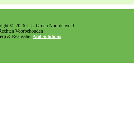
right ©
2026
Lijst Groen Noordenveld
Rechten Voorbehouden
rp & Realisatie:
Atol Solutions