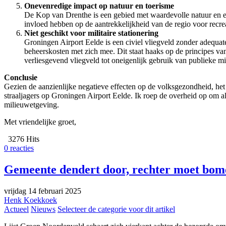
Onevenredige impact op natuur en toerisme
De Kop van Drenthe is een gebied met waardevolle natuur en een 
invloed hebben op de aantrekkelijkheid van de regio voor recre
Niet geschikt voor militaire stationering
Groningen Airport Eelde is een civiel vliegveld zonder adequate f
beheerskosten met zich mee. Dit staat haaks op de principes van 
verliesgevend vliegveld tot oneigenlijk gebruik van publieke m
Conclusie
Gezien de aanzienlijke negatieve effecten op de volksgezondheid, het
straaljagers op Groningen Airport Eelde. Ik roep de overheid op om a
milieuwetgeving.
Met vriendelijke groet,
3276 Hits
0 reacties
Gemeente dendert door, rechter moet bo
vrijdag 14 februari 2025
Henk Koekkoek
Actueel
Nieuws
Selecteer de categorie voor dit artikel