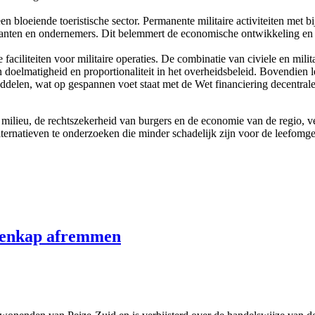
bloeiende toeristische sector. Permanente militaire activiteiten met b
anten en ondernemers. Dit belemmert de economische ontwikkeling en is
aciliteiten voor militaire operaties. De combinatie van civiele en milit
doelmatigheid en proportionaliteit in het overheidsbeleid. Bovendien lei
iddelen, wat op gespannen voet staat met de Wet financiering decentral
 milieu, de rechtszekerheid van burgers en de economie van de regio, ve
lternatieven te onderzoeken die minder schadelijk zijn voor de leefomg
menkap afremmen