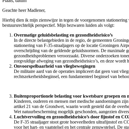
Plaats, datum
Geachte heer Madlener,
Hierbij dien ik mijn zienswijze in tegen de voorgenomen stationering 
bestuursrechtelijk perspectief. Mijn bezwaren luiden als volgt:
Overmatige geluidsbelasting en gezondheidsrisico’s
In de directe belastgebieden in de regio, de gemeenten Gronin
stationering van F-35-straaljagers op de locatie Groningen Airp
overschrijding van de geldende geluidsnormen. De maximale gel
gezondheidsproblemen veroorzaakt. Diverse onderzoeken tonen a
zorgvuldige afweging van gezondheidsrisico’s, en deze wordt 
Onvoorspelbaarheid van vliegbewegingen
De militaire aard van de operaties impliceert dat geen vast vlie
rechtszekerheidsbeginsel, een fundamenteel beginsel van beho
Buitenproportionele belasting voor kwetsbare groepen en 
Kinderen, ouderen en mensen met medische aandoeningen zijn ex
artikel 21 van de Grondwet, waarin wordt gesteld dat de overhei
Wet natuurbescherming mogelijk geschonden, aangezien divers
Luchtvervuiling en gezondheidsrisico’s door fijnstof en CO2
De F-35 straaljager stoot grote hoeveelheden ultrafijnstof en C
voor het hart- en vaatstelsel en het centrale zenuwstelsel. De s