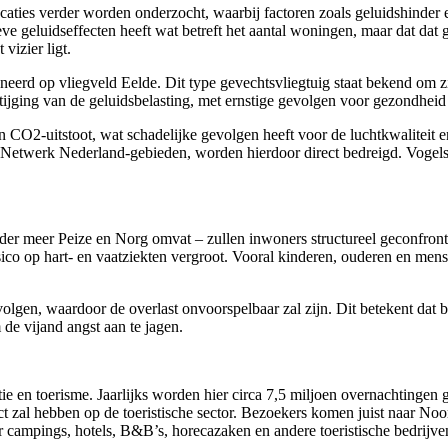
caties verder worden onderzocht, waarbij factoren zoals geluidshinde
ve geluidseffecten heeft wat betreft het aantal woningen, maar dat da
vizier ligt.
oneerd op vliegveld Eelde. Dit type gevechtsvliegtuig staat bekend om z
stijging van de geluidsbelasting, met ernstige gevolgen voor gezondheid
en CO2-uitstoot, wat schadelijke gevolgen heeft voor de luchtkwaliteit
Netwerk Nederland-gebieden, worden hierdoor direct bedreigd. Vogels e
der meer Peize en Norg omvat – zullen inwoners structureel geconfron
risico op hart- en vaatziekten vergroot. Vooral kinderen, ouderen en m
n volgen, waardoor de overlast onvoorspelbaar zal zijn. Dit betekent 
de vijand angst aan te jagen.
ie en toerisme. Jaarlijks worden hier circa 7,5 miljoen overnachtinge
 zal hebben op de toeristische sector. Bezoekers komen juist naar Noord
r campings, hotels, B&B’s, horecazaken en andere toeristische bedrijve