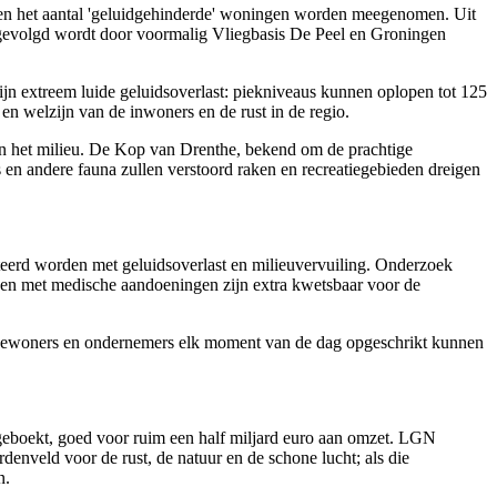
r en het aantal 'geluidgehinderde' woningen worden meegenomen. Uit
t gevolgd wordt door voormalig Vliegbasis De Peel en Groningen
ijn extreem luide geluidsoverlast: piekniveaus kunnen oplopen tot 125
 en welzijn van de inwoners en de rust in de regio.
 en het milieu. De Kop van Drenthe, bekend om de prachtige
n andere fauna zullen verstoord raken en recreatiegebieden dreigen
teerd worden met geluidsoverlast en milieuvervuiling. Onderzoek
ensen met medische aandoeningen zijn extra kwetsbaar voor de
dat bewoners en ondernemers elk moment van de dag opgeschrikt kunnen
n geboekt, goed voor ruim een half miljard euro aan omzet. LGN
enveld voor de rust, de natuur en de schone lucht; als die
n.