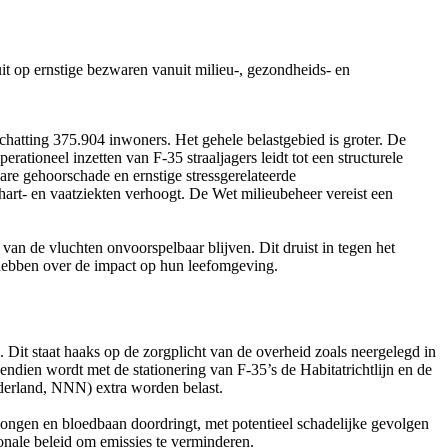
uit op ernstige bezwaren vanuit milieu-, gezondheids- en
hatting 375.904 inwoners. Het gehele belastgebied is groter. De
ationeel inzetten van F-35 straaljagers leidt tot een structurele
re gehoorschade en ernstige stressgerelateerde
art- en vaatziekten verhoogt. De Wet milieubeheer vereist een
 van de vluchten onvoorspelbaar blijven. Dit druist in tegen het
hebben over de impact op hun leefomgeving.
Dit staat haaks op de zorgplicht van de overheid zoals neergelegd in
endien wordt met de stationering van F-35’s de Habitatrichtlijn en de
derland, NNN) extra worden belast.
e longen en bloedbaan doordringt, met potentieel schadelijke gevolgen
tionale beleid om emissies te verminderen.