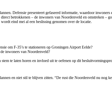
lannen. Defensie presenteert gefaseerd informatie, waardoor inwoners e
 de direct betrokkenen – de inwoners van Noordenveld en omstreken – go
 wordt eind mei al een beslissing genomen over de locatie.
nsie om F-35’s te stationeren op Groningen Airport Eelde?
r de inwoners van Noordenveld?
em te laten horen en invloed uit te oefenen op dit besluitvormingspr
annen en niet stil te blijven zitten. “De rust die Noordenveld nu nog