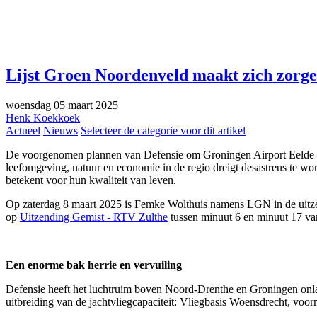
Lijst Groen Noordenveld maakt zich zorgen
woensdag 05 maart 2025
Henk Koekkoek
Actueel
Nieuws
Selecteer de categorie voor dit artikel
De voorgenomen plannen van Defensie om Groningen Airport Eelde aan
leefomgeving, natuur en economie in de regio dreigt desastreus te 
betekent voor hun kwaliteit van leven.
Op zaterdag 8 maart 2025 is Femke Wolthuis namens LGN in de uitzen
op
Uitzending Gemist - RTV Zulthe
tussen minuut 6 en minuut 17 van
Een enorme bak herrie en vervuiling
Defensie heeft het luchtruim boven Noord-Drenthe en Groningen onlang
uitbreiding van de jachtvliegcapaciteit: Vliegbasis Woensdrecht, voo