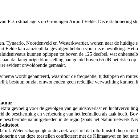
van F-35 straaljagers op Groningen Airport Eelde. Deze stationering st
gen, Tynaarlo, Noordenveld en Westerkwartier, wonen naar de huidige sc
ort Eelde kan aanzienlijke gevolgen hebben voor deze bevolking. Het oper
uidsniveaus kunnen oplopen tot boven de 125 decibel, wat onherstelba
an dat langdurige blootstelling aan geluid boven 65 dB het risico op h
hier evident onvoldoende gemaakt.
gschema wordt gehanteerd, waardoor de frequentie, tijdstippen en routes
orlijk bestuur, omdat omwonenden geen redelijke verwachting kunnen 
natuur
tra gevoelig voor de gevolgen van geluidsoverlast en luchtvervuiling. 
d de bescherming en verbetering van het leefmilieu als taak heeft. Bov
e beschermde natuurgebieden in de regio (zoals het Natuurnetwerk Ne
-uitstoot
O2 uit. Wetenschappelijk onderzoek wijst uit dat ultrafijnstof diep in d
tationering van deze toestellen conflicteert met de Klimaatwet en het na