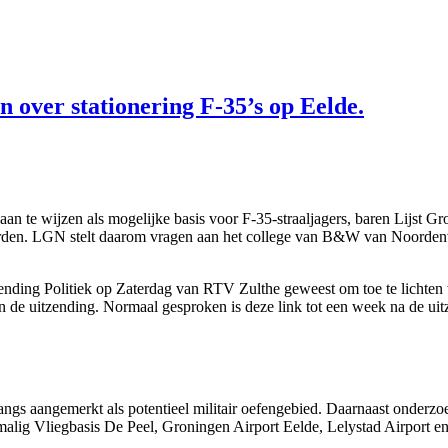
 over stationering F-35’s op Eelde.
 te wijzen als mogelijke basis voor F-35-straaljagers, baren Lijst 
worden. LGN stelt daarom vragen aan het college van B&W van Noorden
ding Politiek op Zaterdag van RTV Zulthe geweest om toe te lichten w
 de uitzending. Normaal gesproken is deze link tot een week na de uitz
s aangemerkt als potentieel militair oefengebied. Daarnaast onderzoek
rmalig Vliegbasis De Peel, Groningen Airport Eelde, Lelystad Airport e