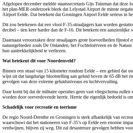
Afgelopen december meldde staatssecretaris Gijs Tuinman dat deze lo
het plan-MER-onderzoek bleek dat Lelystad Airport de minste negatie
Airport Eelde. Dat betekent dat Groningen Airport Eelde serieus in het 
Dit zou betekenen dat een vloot F-35-straaljagers kan worden gestati
decibel – tien keer harder dan de F-16. Dit betekent een aanzienlijke 
Daarnaast veroorzaken deze straaljagers grote hoeveelheden fijnstof 
natuurgebieden zoals De Onlanden, het Fochteloërveen en de Natuur 
hun aantrekkelijkheid te verliezen.
Wat betekent dit voor Noordenveld?
Binnen een straal van 15 kilometer rondom Eelde – een gebied dat on
wijst uit dat langdurige blootstelling aan geluid boven de 65 dB het 
gevolgen van deze extreme geluidsniveaus en luchtvervuiling.
Daar komt bij dat de militaire operaties geen vast vliegschema zulle
worden door oorverdovende herrie. Herrie die eigenlijk bedoeld is om 
Schadelijk voor recreatie en toerisme
De regio Noord-Drenthe en Groningen is sterk afhankelijk van recreat
waarschuwt dat het stationeren van F-35’s op Eelde een enorme impact
verdwijnen, blijven zij weg. Dit zal desastreuze gevolgen hebben voo