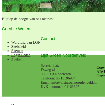
Blijf op de hoogte van ons nieuws!
Goed te Weten
Contact
Word Lid van LGN
Sitebeleid
Sitemap
Lijst Groen Noordenveld
Login Leden
Zoeken
Secretariaat:
Copy
Esweg 41
Alle 
9305 TB Roderesch
Ontwe
Telefoon:
06 15196984
Email:
info@lijstgroennoordenveld.nl
KvK- nummer: 01166627