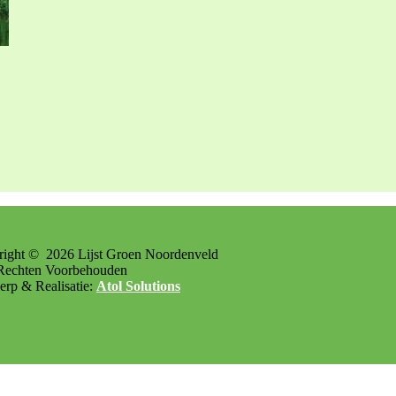
right ©
2026
Lijst Groen Noordenveld
Rechten Voorbehouden
rp & Realisatie:
Atol Solutions