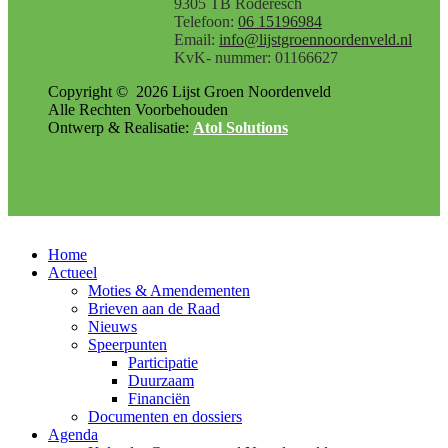
9305 TB Roderesch
Telefoon:
06 15196984
Email:
info@lijstgroennoordenveld.nl
KvK- nummer: 01166627
Copyright ©
2026
Lijst Groen Noordenveld
Alle Rechten Voorbehouden
Ontwerp & Realisatie:
Atol Solutions
Home
Actueel
Moties & Amendementen
Brieven aan de Raad
Nieuws
Speerpunten
Participatie
Duurzaam
Financiën
Documenten en dossiers
Agenda