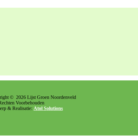
right ©
2026
Lijst Groen Noordenveld
Rechten Voorbehouden
rp & Realisatie:
Atol Solutions