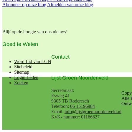
Abonneer op onze blog
Afmelden van onze blog
Blijf op de hoogte van ons nieuws!
Goed te Weten
Contact
Word Lid van LGN
Sitebeleid
Sitemap
Lijst Groen Noordenveld
Login Leden
Zoeken
Secretariaat:
Copy
Esweg 41
Alle 
9305 TB Roderesch
Ontwe
Telefoon:
06 15196984
Email:
info@lijstgroennoordenveld.nl
KvK- nummer: 01166627