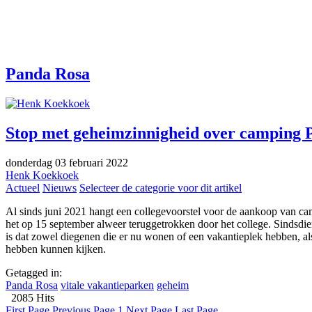
Panda Rosa
Stop met geheimzinnigheid over camping 
donderdag 03 februari 2022
Henk Koekkoek
Actueel
Nieuws
Selecteer de categorie voor dit artikel
Al sinds juni 2021 hangt een collegevoorstel voor de aankoop van c
het op 15 september alweer teruggetrokken door het college. Sindsdie
is dat zowel diegenen die er nu wonen of een vakantieplek hebben, al
hebben kunnen kijken.
Getagged in:
Panda Rosa
vitale vakantieparken
geheim
2085 Hits
First Page
Previous Page
1
Next Page
Last Page