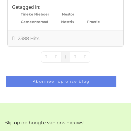
Getagged in:
Tineke Nieboer
Nestor
Gemeenteraad
Nestrix
Fractie
2388 Hits
1
First Page
Previous Page
Next Page
Last Page
Abonneer op onze blog
Blijf op de hoogte van ons nieuws!