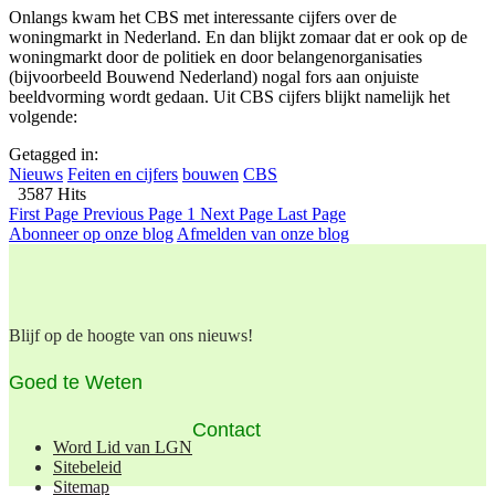
Onlangs kwam het CBS met interessante cijfers over de
woningmarkt in Nederland. En dan blijkt zomaar dat er ook op de
woningmarkt door de politiek en door belangenorganisaties
(bijvoorbeeld Bouwend Nederland) nogal fors aan onjuiste
beeldvorming wordt gedaan. Uit CBS cijfers blijkt namelijk het
volgende:
Getagged in:
Nieuws
Feiten en cijfers
bouwen
CBS
3587 Hits
First Page
Previous Page
1
Next Page
Last Page
Abonneer op onze blog
Afmelden van onze blog
Blijf op de hoogte van ons nieuws!
Goed te Weten
Contact
Word Lid van LGN
Sitebeleid
Sitemap