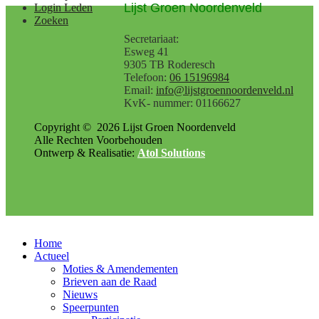
Lijst Groen Noordenveld
Login Leden
Zoeken
Secretariaat:
Esweg 41
9305 TB Roderesch
Telefoon:
06 15196984
Email:
info@lijstgroennoordenveld.nl
KvK- nummer: 01166627
Copyright ©
2026
Lijst Groen Noordenveld
Alle Rechten Voorbehouden
Ontwerp & Realisatie:
Atol Solutions
Home
Actueel
Moties & Amendementen
Brieven aan de Raad
Nieuws
Speerpunten