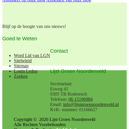
Blijf op de hoogte van ons nieuws!
Goed te Weten
Contact
Word Lid van LGN
Sitebeleid
Sitemap
Lijst Groen Noordenveld
Login Leden
Zoeken
Secretariaat:
Esweg 41
9305 TB Roderesch
Telefoon:
06 15196984
Email:
info@lijstgroennoordenveld.nl
KvK- nummer: 01166627
Copyright ©
2026
Lijst Groen Noordenveld
Alle Rechten Voorbehouden