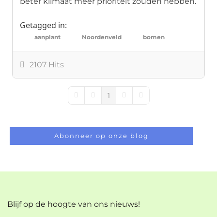
beter klimaat meer prioriteit zouden hebben.
Getagged in:
aanplant
Noordenveld
bomen
2107 Hits
1
First Page
Previous Page
Next Page
Last Page
Abonneer op onze blog
Blijf op de hoogte van ons nieuws!