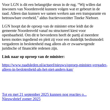
Voor LGN is dit een belangrijke steun in de rug. “Wij willen dat
inwoners van Noordenveld kunnen volgen wat er gebeurt in de
raad. Alleen dan kunnen we samen werken aan een transparante en
betrouwbare overheid,” aldus fractievoorzitter Tineke Nieboer.
LGN hoopt dat de oproep van de minister ertoe leidt dat de
gemeente Noordenveld vanaf nu structureel kiest voor
openbaarheid. Om dit te bevorderen heeft de partij al meerdere
keren moties ingediend en pleit zij voor een duidelijk beslismodel:
vergaderen in beslotenheid mag alleen als er zwaarwegende
juridische of financiële redenen zijn.
Link naar op oproep van de minister:
https://www.raadsleden.nl/actueel/nieuws/oproep-minister-vergader-
alleen-in-beslotenheid-als-het-niet-anders-kan/
Tot en met 21 september 2025 kunnen nog reacties o...
Nieuwsbrief zomer 2025