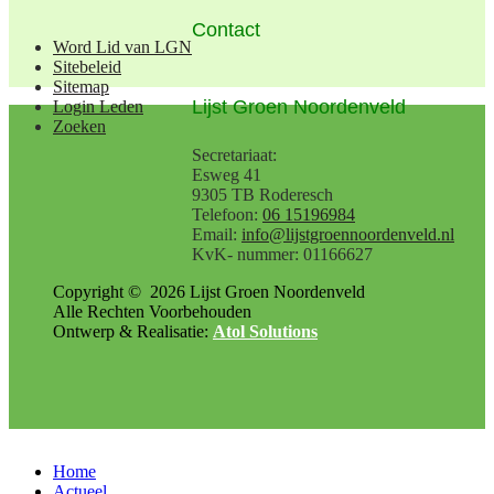
Contact
Word Lid van LGN
Sitebeleid
Sitemap
Lijst Groen Noordenveld
Login Leden
Zoeken
Secretariaat:
Esweg 41
9305 TB Roderesch
Telefoon:
06 15196984
Email:
info@lijstgroennoordenveld.nl
KvK- nummer: 01166627
Copyright ©
2026
Lijst Groen Noordenveld
Alle Rechten Voorbehouden
Ontwerp & Realisatie:
Atol Solutions
Home
Actueel