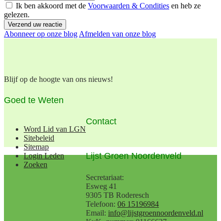
Ik ben akkoord met de
Voorwaarden & Condities
en heb ze
gelezen.
Verzend uw reactie
Abonneer op onze blog
Afmelden van onze blog
Blijf op de hoogte van ons nieuws!
Goed te Weten
Contact
Word Lid van LGN
Sitebeleid
Sitemap
Lijst Groen Noordenveld
Login Leden
Zoeken
Secretariaat:
Esweg 41
9305 TB Roderesch
Telefoon:
06 15196984
Email:
info@lijstgroennoordenveld.nl