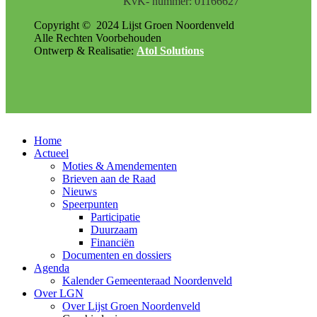
KvK- nummer: 01166627
Copyright ©
2024
Lijst Groen Noordenveld
Alle Rechten Voorbehouden
Ontwerp & Realisatie:
Atol Solutions
Home
Actueel
Moties & Amendementen
Brieven aan de Raad
Nieuws
Speerpunten
Participatie
Duurzaam
Financiën
Documenten en dossiers
Agenda
Kalender Gemeenteraad Noordenveld
Over LGN
Over Lijst Groen Noordenveld