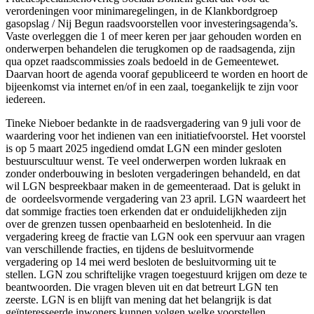
verordeningen voor minimaregelingen, in de Klankbordgroep
gasopslag / Nij Begun raadsvoorstellen voor investeringsagenda’s.
Vaste overleggen die 1 of meer keren per jaar gehouden worden en
onderwerpen behandelen die terugkomen op de raadsagenda, zijn
qua opzet raadscommissies zoals bedoeld in de Gemeentewet.
Daarvan hoort de agenda vooraf gepubliceerd te worden en hoort de
bijeenkomst via internet en/of in een zaal, toegankelijk te zijn voor
iedereen.
Tineke Nieboer bedankte in de raadsvergadering van 9 juli voor de
waardering voor het indienen van een initiatiefvoorstel. Het voorstel
is op 5 maart 2025 ingediend omdat LGN een minder gesloten
bestuurscultuur wenst. Te veel onderwerpen worden lukraak en
zonder onderbouwing in besloten vergaderingen behandeld, en dat
wil LGN bespreekbaar maken in de gemeenteraad. Dat is gelukt in
de oordeelsvormende vergadering van 23 april. LGN waardeert het
dat sommige fracties toen erkenden dat er onduidelijkheden zijn
over de grenzen tussen openbaarheid en beslotenheid. In die
vergadering kreeg de fractie van LGN ook een spervuur aan vragen
van verschillende fracties, en tijdens de besluitvormende
vergadering op 14 mei werd besloten de besluitvorming uit te
stellen. LGN zou schriftelijke vragen toegestuurd krijgen om deze te
beantwoorden. Die vragen bleven uit en dat betreurt LGN ten
zeerste. LGN is en blijft van mening dat het belangrijk is dat
geïnteresseerde inwoners kunnen volgen welke voorstellen