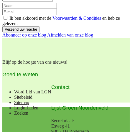
Ik ben akkoord met de
Voorwaarden & Condities
en heb ze
gelezen.
Verzend uw reactie
Abonneer op onze blog
Afmelden van onze blog
Blijf op de hoogte van ons nieuws!
Goed te Weten
Contact
Word Lid van LGN
Sitebeleid
Sitemap
Lijst Groen Noordenveld
Login Leden
Zoeken
Secretariaat:
Esweg 41
9305 TB Roderesch