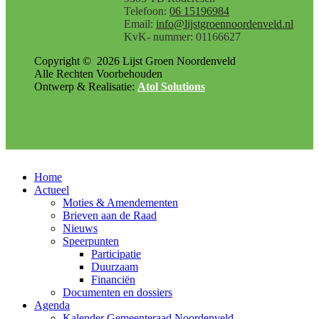
Telefoon:
06 15196984
Email:
info@lijstgroennoordenveld.nl
KvK- nummer: 01166627
Copyright ©
2026
Lijst Groen Noordenveld
Alle Rechten Voorbehouden
Ontwerp & Realisatie:
Atol Solutions
Home
Actueel
Moties & Amendementen
Brieven aan de Raad
Nieuws
Speerpunten
Participatie
Duurzaam
Financiën
Documenten en dossiers
Agenda
Kalender Gemeenteraad Noordenveld