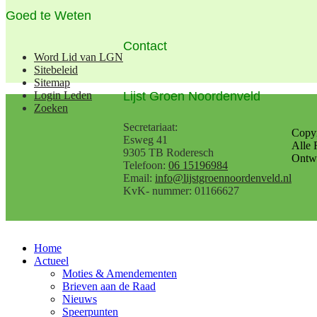
Goed te Weten
Contact
Word Lid van LGN
Sitebeleid
Sitemap
Lijst Groen Noordenveld
Login Leden
Zoeken
Secretariaat:
Copy
Esweg 41
Alle 
9305 TB Roderesch
Ontwe
Telefoon:
06 15196984
Email:
info@lijstgroennoordenveld.nl
KvK- nummer: 01166627
Home
Actueel
Moties & Amendementen
Brieven aan de Raad
Nieuws
Speerpunten