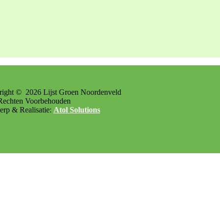
right ©
2026
Lijst Groen Noordenveld
Rechten Voorbehouden
rp & Realisatie:
Atol Solutions