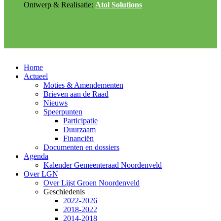
Ontwerp & Realisatie:
Atol Solutions
Home
Actueel
Moties & Amendementen
Brieven aan de Raad
Nieuws
Speerpunten
Participatie
Duurzaam
Financiën
Documenten en dossiers
Agenda
Kalender Gemeenteraad Noordenveld
Over LGN
Over Lijst Groen Noordenveld
Geschiedenis
2022-2026
2018-2022
2014-2018