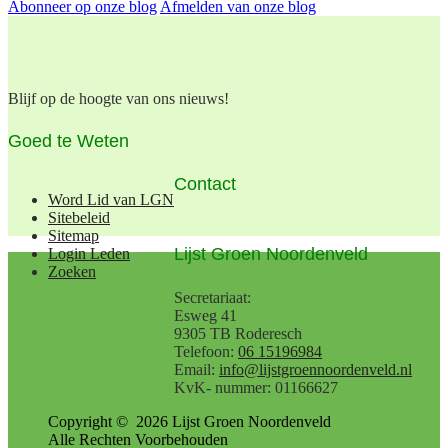
Abonneer op onze blog
Afmelden van onze blog
Blijf op de hoogte van ons nieuws!
Goed te Weten
Contact
Word Lid van LGN
Sitebeleid
Sitemap
Lijst Groen Noordenveld
Login Leden
Zoeken
Secretariaat:
Esweg 41
9305 TB Roderesch
Telefoon:
06 15196984
Email:
info@lijstgroennoordenveld.nl
KvK- nummer: 01166627
Copyright ©
2026
Lijst Groen Noordenveld
Alle Rechten Voorbehouden