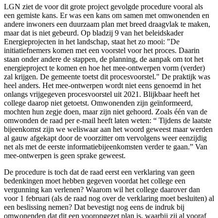
LGN ziet de voor dit grote project gevolgde procedure vooral als
een gemiste kans. Er was een kans om samen met omwonenden en
andere inwoners een duurzaam plan met breed draagvlak te maken,
maar dat is niet gebeurd. Op bladzij 9 van het beleidskader
Energieprojecten in het landschap, staat het zo mooi: "De
initiatiefnemers komen met een voorstel voor het proces. Daarin
staan onder andere de stappen, de planning, de aanpak om tot het
energieproject te komen en hoe het mee-ontwerpen vorm (verder)
zal krijgen. De gemeente toetst dit procesvoorstel." De praktijk was
heel anders. Het mee-ontwerpen wordt niet eens genoemd in het
onlangs vrijgegeven procesvoorstel uit 2021. Blijkbaar heeft het
college daarop niet getoetst. Omwonenden zijn geïnformeerd,
mochten hun zegje doen, maar zijn niet gehoord. Zoals één van de
omwonden de raad per e-mail heeft laten weten: “ Tijdens de laatste
bijeenkomst zijn we weliswaar aan het woord geweest maar werden
al gauw afgekapt door de voorzitter om vervolgens weer eenzijdig
net als met de eerste informatiebijeenkomsten verder te gaan.” Van
mee-ontwerpen is geen sprake geweest.
De procedure is toch dat de raad eerst een verklaring van geen
bedenkingen moet hebben gegeven voordat het college een
vergunning kan verlenen? Waarom wil het college daarover dan
voor 1 februari (als de raad nog over de verklaring moet besluiten) al
een beslissing nemen? Dat bevestigt nog eens de indruk bij
omwonenden dat dit een vooropgezet plan is, waarbij zij al vooraf