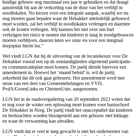
huidige gebouw nog maximaal een jaar te gebruiken en dat draagt
aanzienlijk bij aan de verkorting van de duur van het verblijf in
noodlokalen. Nu kiezen voor een integrale aanpak, waarbij we nu
nog moeten gaan bepalen waar de Hekakker uiteindelijk gebouwd
moet worden, zal het verblijf in noodlokalen verlengen en daarmee
ook de kosten verhogen. Wij kunnen het niet over ons hart
verkrijgen het risico te nemen dat kinderen te lang in noodgebouwen
moeten verblijven, daarom laten we onze eis voor een integraal
dorpsplan hierin los.”
Wel vindt LGN dat bij de uitvoering van de locatiekeuze voor De
Hekakker vooraf een op de omstandigheden afgestemd participatie-
en communicatieplan moet komen. De partij diende hiervoor een
amendement in. Hoewel het ‘staand beleid’ is, wil de partij
zekerheid dat dit ook gaat gebeuren. Het amendement werd met
steun van een deel van Gemeentebelangen en VVD,
PvdA/GroenLinks en ChristenUnie, aangenomen.
LGN liet in de raadsvergadering van 20 september 2023 weten dat
er nog voor de winter een oplossing moet komen voor basisschool
De Hekakker in Norg. De partij vindt het onacceptabel dat kinderen
en leerkrachten worden blootgesteld aan een gebouw met lekkage
en waar de verwarming kan uitvallen.
LGN vindt dat er veel te lang gewacht is met het ondernemen van