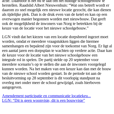
actie. Daardoor is het nu te laat om het huidige schoolgebouw te
herstellen. Raadslid Albert Nieuwenhuis: “Wat ons betreft wordt er
daarom zo snel mogelijk een nieuwe locatie gezocht, die kan dienen
als tijdelijke plek. Dan is de druk even van de ketel en kan op een
overwogen manier begonnen worden met nieuwbouw. Dat geeft
ook de mogelijkheid de inwoners van Norg te betrekken bij de
keuze van de locatie voor het nieuwe schoolgebouw.”
LGN vindt dat het kiezen van een locatie dorpsbreed ingezet moet
worden, omdat er meerdere vraagstukken liggen die hiermee
samenhangen en bepalend zijn voor de toekomst van Norg. Er ligt al
een aantal jaren een dorpsplan te wachten op verdere actie. Daar kan
de keuze voor de locatie van het nieuwe schoolgebouw een
integrale rol in spelen. De partij stelde op 20 september voor
meerdere scenario’s op te stellen die aan de inwoners voorgelegd
kunnen worden. Na het maken van een keuze kan dan met de bouw
van de nieuwe school worden gestart. In de periode tot aan de
besluitvorming op 28 september is dit voorlopig standpunt na
overleg met onder meer de school gewijzigd, zoals hierboven
aangegeven.
Amendement participatie en communicatie locatiekeu...
LGN: “Dit is geen woonvisie, dit is een bouwvisie”