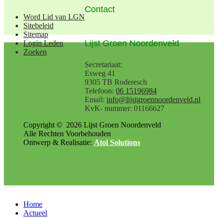
Contact
Word Lid van LGN
Sitebeleid
Sitemap
Lijst Groen Noordenveld
Login Leden
Zoeken
Secretariaat:
Esweg 41
9305 TB Roderesch
Telefoon:
06 15196984
Email:
info@lijstgroennoordenveld.nl
KvK- nummer: 01166627
Copyright ©
2026
Lijst Groen Noordenveld
Alle Rechten Voorbehouden
Ontwerp & Realisatie:
Atol Solutions
Home
Actueel