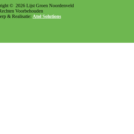
right ©
2026
Lijst Groen Noordenveld
Rechten Voorbehouden
rp & Realisatie:
Atol Solutions