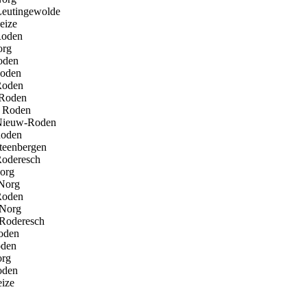
ewolde
Peize
oden
 Norg
oden
en
en
oden
oden
Roden
Roden
rgen
esch
Norg
rg
oden
rg
esch
oden
en
rg
en
Peize