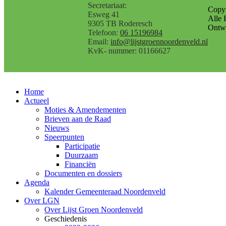
Secretariaat:
Copy
Esweg 41
Alle 
9305 TB Roderesch
Ontwe
Telefoon:
06 15196984
Email:
info@lijstgroennoordenveld.nl
KvK- nummer: 01166627
Home
Actueel
Moties & Amendementen
Brieven aan de Raad
Nieuws
Speerpunten
Participatie
Duurzaam
Financiën
Documenten en dossiers
Agenda
Kalender Gemeenteraad Noordenveld
Over LGN
Over Lijst Groen Noordenveld
Geschiedenis