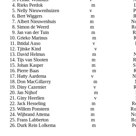
Rieks Perdok m Leuting
Nelly Nieuwenhuizen v 
Bert Wiggers m R
Albert Nieuwenhuis m
Simon de Weerd m R
Jan van der Tuin m Rod
Grieko Marinus m Rod
Ihtidal Auso v R
Tjitske Kind v R
David Helmus m Nieuw-
Tijs van Slooten m 
Johan Kasper m Steenbe
Pierre Baas m Roder
Hatty Aardema v 
Don MacGillavry m No
Diny Cazemier v R
Jan Nijhof m No
Giny Heerlien v Roder
Jack Hesseling m R
Willem Ponsteen m Rod
Wijbrand Attema m No
Frans Labberton m Rod
Durk Rein Lolkema m 