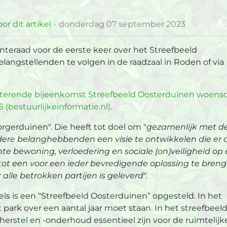
or dit artikel
donderdag 07 september 2023
teraad voor de eerste keer over het Streefbeeld
langstellenden te volgen in de raadzaal in Roden of via
lterende bijeenkomst Streefbeeld Oosterduinen woens
 (bestuurlijkeinformatie.nl)
.
rgerduinen". Die heeft tot doel om "
gezamenlijk met d
re belanghebbenden een visie te ontwikkelen die er 
e bewoning, verloedering en sociale (on)veiligheid op
ot een voor een ieder bevredigende oplossing te bren
alle betrokken partijen is geleverd
".
dels is een “Streefbeeld Oosterduinen” opgesteld. In het
ark over een aantal jaar moet staan. In het streefbeeld
rstel en -onderhoud essentieel zijn voor de ruimtelijk