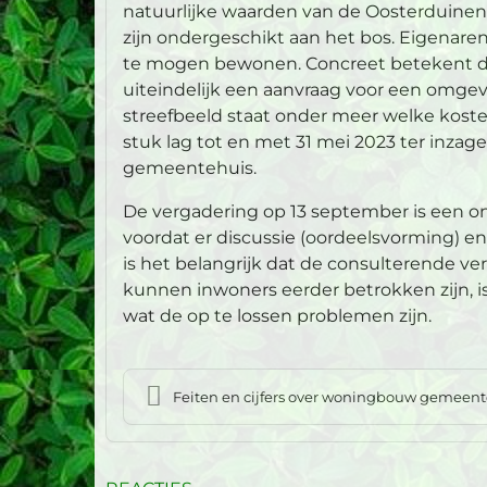
natuurlijke waarden van de Oosterduinen.
zijn ondergeschikt aan het bos. Eigenar
te mogen bewonen. Concreet betekent dit
uiteindelijk een aanvraag voor een omge
streefbeeld staat onder meer welke kost
stuk lag tot en met 31 mei 2023 ter inzage.
gemeentehuis.
De vergadering op 13 september is een o
voordat er discussie (oordeelsvorming) e
is het belangrijk dat de consulterende ver
kunnen inwoners eerder betrokken zijn, is
wat de op te lossen problemen zijn.
Feiten en cijfers over woningbouw gemeente Noo