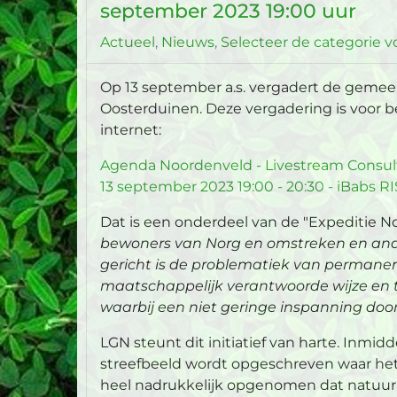
september 2023 19:00 uur
Actueel
Nieuws
Selecteer de categorie vo
Op 13 september a.s. vergadert de gemeen
Oosterduinen. Deze vergadering is voor be
internet:
Agenda Noordenveld - Livestream Consu
13 september 2023 19:00 - 20:30 - iBabs RIS
Dat is een onderdeel van de "Expeditie No
bewoners van Norg en omstreken en ande
gericht is de problematiek van permanent
maatschappelijk verantwoorde wijze en t
waarbij een niet geringe inspanning door 
LGN steunt dit initiatief van harte. Inmid
streefbeeld wordt opgeschreven waar het p
heel nadrukkelijk opgenomen dat natuurhe