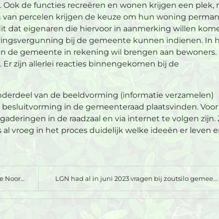
 Ook de functies recreëren en wonen krijgen een plek,
en van percelen krijgen de keuze om hun woning perma
 dat eigenaren die hiervoor in aanmerking willen kom
vingsvergunning bij de gemeente kunnen indienen. In 
en de gemeente in rekening wil brengen aan bewoners.
 Er zijn allerlei reacties binnengekomen bij de
nderdeel van de beeldvorming (informatie verzamelen)
n besluitvorming in de gemeenteraad plaatsvinden. Voo
gaderingen in de raadzaal en via internet te volgen zijn.
 al vroeg in het proces duidelijk welke ideeën er leven 
rden...
LGN had al in juni 2023 vragen bij zoutsilo gemee...