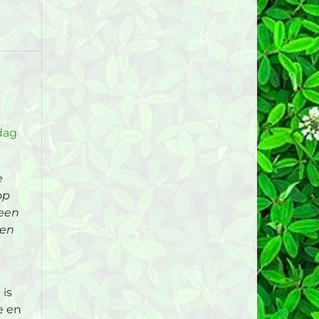
dag
e
op
 een
gen
 is
e en