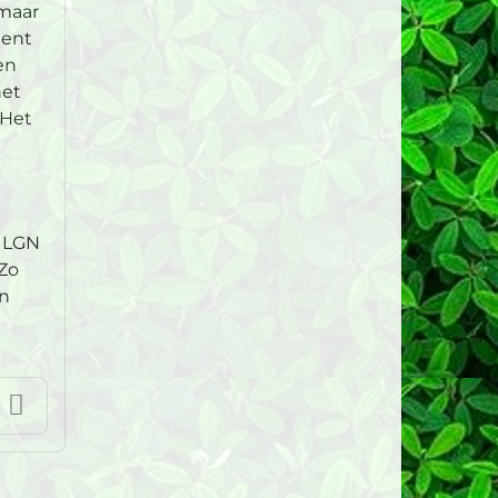
 maar
nent
en
het
 Het
r LGN
 Zo
en