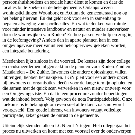
persoonshuishoudens en sociale huur dient te komen en daar de
locaties bij te zoeken in de hele gemeente. Onlangs wezen
woningstichtingen Woonborg en Actium de gemeenteraad nog op
het belang hiervan. En dat geldt ook voor een in samenhang te
bepalen afweging van sportlocaties. En wat te denken van ruimte
voor minder intensieve landbouw en natuur en minder autoverkeer
door de woonwijken van Roden? En hoe passen we hulp en zorg in,
in de leefomgeving? Anders dan in aparte plannen kan in een
omgevingsvisie meer vanuit een helicopterview gekeken worden,
een integrale benadering.
Meedenken lijkt zinloos in dit voorstel. De keuzes zijn door college
en raadsmeerderheid al gemaakt in de plannen voor Roden-Zuid en
Maatlanden – De Zulthe. Inwoners die andere oplossingen willen
inbrengen, hebben het nakijken. LGN pleit voor een andere opzet:
bij inwoners en organisaties ideeën voor de lange termijn ophalen en
die samen met de quick scan verwerken in een nieuw ontwerp voor
een Omgevingsvisie. En dat in een procedure zonder beperkingen
wat de inhoud betreft. Volg gewoon de nota Participatiebeleid. Onze
toekomst is te belangrijk om even snel af te doen zoals nu wordt
voorgesteld. Een goede inbreng van inwoners vraagt volledige
participatie, zeker gezien de onrust in de gemeente.
Uiteindelijk stemden alleen LGN en LN tegen. Het college gaat het
proces nu uitwerken en komt met een voorstel over de onderwerpen