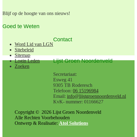
Blijf op de hoogte van ons nieuws!
Goed te Weten
Contact
Word Lid van LGN
Sitebeleid
Sitemap
Lijst Groen Noordenveld
Login Leden
Zoeken
Secretariaat:
Esweg 41
9305 TB Roderesch
Telefoon:
06 15196984
Email:
info@lijstgroennoordenveld.nl
KvK- nummer: 01166627
Copyright ©
2026
Lijst Groen Noordenveld
Alle Rechten Voorbehouden
Ontwerp & Realisatie:
Atol Solutions