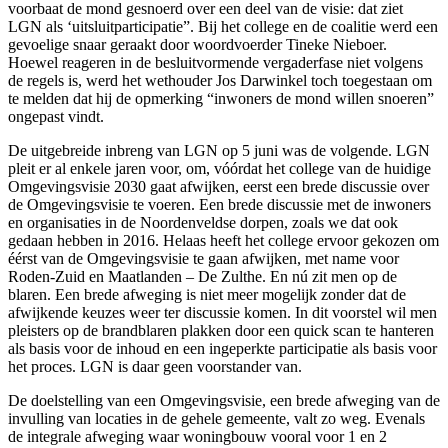
voorbaat de mond gesnoerd over een deel van de visie: dat ziet
LGN als ‘uitsluitparticipatie”. Bij het college en de coalitie werd een
gevoelige snaar geraakt door woordvoerder Tineke Nieboer.
Hoewel reageren in de besluitvormende vergaderfase niet volgens
de regels is, werd het wethouder Jos Darwinkel toch toegestaan om
te melden dat hij de opmerking “inwoners de mond willen snoeren”
ongepast vindt.
De uitgebreide inbreng van LGN op 5 juni was de volgende. LGN
pleit er al enkele jaren voor, om, vóórdat het college van de huidige
Omgevingsvisie 2030 gaat afwijken, eerst een brede discussie over
de Omgevingsvisie te voeren. Een brede discussie met de inwoners
en organisaties in de Noordenveldse dorpen, zoals we dat ook
gedaan hebben in 2016. Helaas heeft het college ervoor gekozen om
éérst van de Omgevingsvisie te gaan afwijken, met name voor
Roden-Zuid en Maatlanden – De Zulthe. En nú zit men op de
blaren. Een brede afweging is niet meer mogelijk zonder dat de
afwijkende keuzes weer ter discussie komen. In dit voorstel wil men
pleisters op de brandblaren plakken door een quick scan te hanteren
als basis voor de inhoud en een ingeperkte participatie als basis voor
het proces. LGN is daar geen voorstander van.
De doelstelling van een Omgevingsvisie, een brede afweging van de
invulling van locaties in de gehele gemeente, valt zo weg. Evenals
de integrale afweging waar woningbouw vooral voor 1 en 2