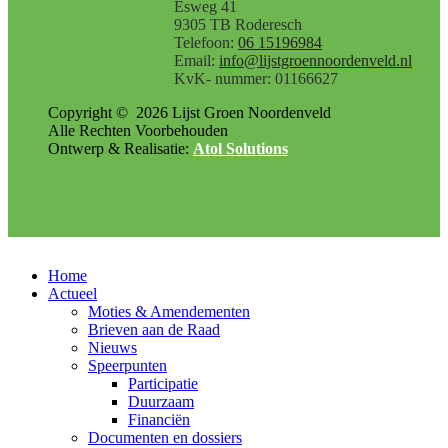
Esweg 41
9305 TB Roderesch
Telefoon:
06 15196984
Email:
info@lijstgroennoordenveld.nl
KvK- nummer: 01166627
Copyright ©
2026
Lijst Groen Noordenveld
Alle Rechten Voorbehouden
Ontwerp & Realisatie:
Atol Solutions
Home
Actueel
Moties & Amendementen
Brieven aan de Raad
Nieuws
Speerpunten
Participatie
Duurzaam
Financiën
Documenten en dossiers