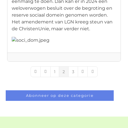
eenmalig te doen. Dan kan er in 2024 een
weloverwogen besluit over de begroting en
reserve sociaal domein genomen worden.
Het amendement van LGN kreeg steun van
de ChristenUnie, maar verder niet.
1
2
3
First Page
Previous Page
Next Page
Last Page
Abonneer op deze categorie