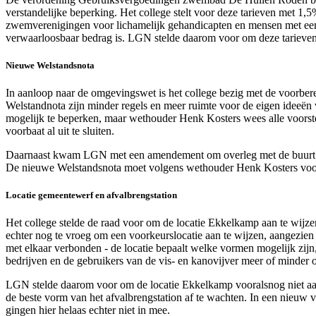
verstandelijke beperking. Het college stelt voor deze tarieven met 1,5
zwemverenigingen voor lichamelijk gehandicapten en mensen met een ve
verwaarloosbaar bedrag is. LGN stelde daarom voor om deze tarieven n
Nieuwe Welstandsnota
In aanloop naar de omgevingswet is het college bezig met de voorber
Welstandnota zijn minder regels en meer ruimte voor de eigen ideeë
mogelijk te beperken, maar wethouder Henk Kosters wees alle voorstell
voorbaat al uit te sluiten.
Daarnaast kwam LGN met een amendement om overleg met de buurt t
De nieuwe Welstandsnota moet volgens wethouder Henk Kosters voor
Locatie gemeentewerf en afvalbrengstation
Het college stelde de raad voor om de locatie Ekkelkamp aan te wijz
echter nog te vroeg om een voorkeurslocatie aan te wijzen, aangezie
met elkaar verbonden - de locatie bepaalt welke vormen mogelijk zi
bedrijven en de gebruikers van de vis- en kanovijver meer of minder
LGN stelde daarom voor om de locatie Ekkelkamp vooralsnog niet aan t
de beste vorm van het afvalbrengstation af te wachten. In een nieuw 
gingen hier helaas echter niet in mee.