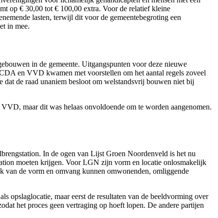
t op € 30,00 tot € 100,00 extra. Voor de relatief kleine
oenemende lasten, terwijl dit voor de gemeentebegroting een
et in mee.
an gebouwen in de gemeente. Uitgangspunten voor deze nieuwe
N, CDA en VVD kwamen met voorstellen om het aantal regels zoveel
oe dat de raad unaniem besloot om welstandsvrij bouwen niet bij
n VVD, maar dit was helaas onvoldoende om te worden aangenomen.
lbrengstation. In de ogen van Lijst Groen Noordenveld is het nu
tation moeten krijgen. Voor LGN zijn vorm en locatie onlosmakelijk
nkelijk van de vorm en omvang kunnen omwonenden, omliggende
ls opslaglocatie, maar eerst de resultaten van de beeldvorming over
dat het proces geen vertraging op hoeft lopen. De andere partijen