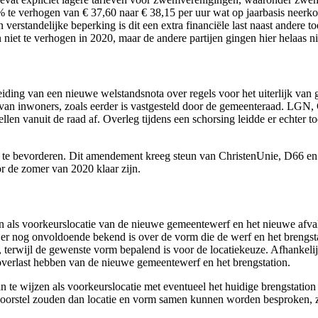
% te verhogen van € 37,60 naar € 38,15 per uur wat op jaarbasis neerkom
rstandelijke beperking is dit een extra financiële last naast andere t
iet te verhogen in 2020, maar de andere partijen gingen hier helaas ni
eiding van een nieuwe welstandsnota over regels voor het uiterlijk v
n van inwoners, zoals eerder is vastgesteld door de gemeenteraad. LG
en vanuit de raad af. Overleg tijdens een schorsing leidde er echter t
e bevorderen. Dit amendement kreeg steun van ChristenUnie, D66 e
 de zomer van 2020 klaar zijn.
en als voorkeurslocatie van de nieuwe gemeentewerf en het nieuwe afva
n er nog onvoldoende bekend is over de vorm die de werf en het brengs
jn, terwijl de gewenste vorm bepalend is voor de locatiekeuze. Afha
 overlast hebben van de nieuwe gemeentewerf en het brengstation.
e wijzen als voorkeurslocatie met eventueel het huidige brengstation a
voorstel zouden dan locatie en vorm samen kunnen worden besproken, zo