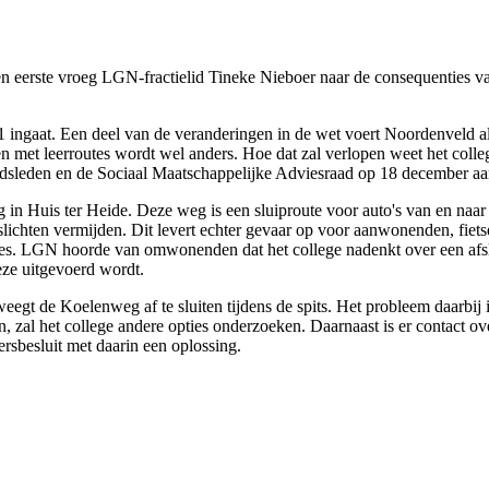
en eerste vroeg LGN-fractielid Tineke Nieboer naar de consequenties 
 ingaat. Een deel van de veranderingen in de wet voert Noordenveld al
n met leerroutes wordt wel anders. Hoe dat zal verlopen weet het colle
dsleden en de Sociaal Maatschappelijke Adviesraad op 18 december aan
in Huis ter Heide. Deze weg is een sluiproute voor auto's van en naar
lichten vermijden. Dit levert echter gevaar op voor aanwonenden, fiet
cces. LGN hoorde van omwonenden dat het college nadenkt over een afsl
eze uitgevoerd wordt.
t de Koelenweg af te sluiten tijdens de spits. Het probleem daarbij 
, zal het college andere opties onderzoeken. Daarnaast is er contact
sbesluit met daarin een oplossing.