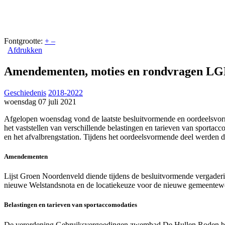
Fontgrootte:
+
–
Afdrukken
Amendementen, moties en rondvragen LGN
Geschiedenis
2018-2022
woensdag 07 juli 2021
Afgelopen woensdag vond de laatste besluitvormende en oordeelsvor
het vaststellen van verschillende belastingen en tarieven van spor
en het afvalbrengstation. Tijdens het oordeelsvormende deel werden
Amendementen
Lijst Groen Noordenveld diende tijdens de besluitvormende vergaderin
nieuwe Welstandsnota en de locatiekeuze voor de nieuwe gemeentewer
Belastingen en tarieven van sportaccomodaties
De verordening Gebruiksvergoedingen zwembad De Hullen Roden beva