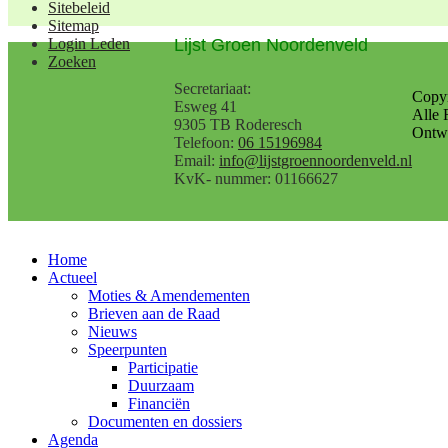
Sitebeleid
Sitemap
Lijst Groen Noordenveld
Login Leden
Zoeken
Secretariaat:
Copy
Esweg 41
Alle 
9305 TB Roderesch
Ontwe
Telefoon:
06 15196984
Email:
info@lijstgroennoordenveld.nl
KvK- nummer: 01166627
Home
Actueel
Moties & Amendementen
Brieven aan de Raad
Nieuws
Speerpunten
Participatie
Duurzaam
Financiën
Documenten en dossiers
Agenda