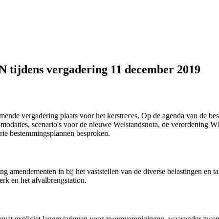
 tijdens vergadering 11 december 2019
mende vergadering plaats voor het kerstreces. Op de agenda van de be
taccomodaties, scenario's voor de nieuwe Welstandsnota, de verordenin
 drie bestemmingsplannen besproken.
g amendementen in bij het vaststellen van de diverse belastingen en t
k en het afvalbrengstation.
t expliciet lagere tarieven voor zwemverenigingen, waaronder zwem