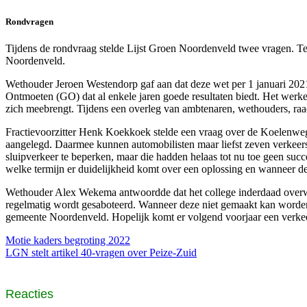
Rondvragen
Tijdens de rondvraag stelde Lijst Groen Noordenveld twee vragen. T
Noordenveld.
Wethouder Jeroen Westendorp gaf aan dat deze wet per 1 januari 2021
Ontmoeten (GO) dat al enkele jaren goede resultaten biedt. Het werke
zich meebrengt. Tijdens een overleg van ambtenaren, wethouders, raa
Fractievoorzitter Henk Koekkoek stelde een vraag over de Koelenweg 
aangelegd. Daarmee kunnen automobilisten maar liefst zeven verkeers
sluipverkeer te beperken, maar die hadden helaas tot nu toe geen su
welke termijn er duidelijkheid komt over een oplossing en wanneer d
Wethouder Alex Wekema antwoordde dat het college inderdaad overweeg
regelmatig wordt gesaboteerd. Wanneer deze niet gemaakt kan worden
gemeente Noordenveld. Hopelijk komt er volgend voorjaar een verkeer
Motie kaders begroting 2022
LGN stelt artikel 40-vragen over Peize-Zuid
Reacties