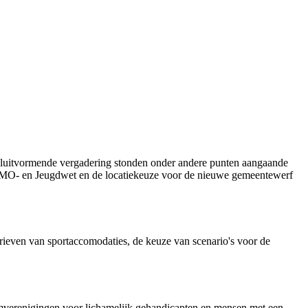
sluitvormende vergadering stonden onder andere punten aangaande
g WMO- en Jeugdwet en de locatiekeuze voor de nieuwe gemeentewerf
arieven van sportaccomodaties, de keuze van scenario's voor de
verenigingen voor lichamelijk gehandicapten en mensen met een