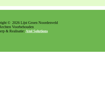
right ©
2026
Lijst Groen Noordenveld
Rechten Voorbehouden
rp & Realisatie:
Atol Solutions