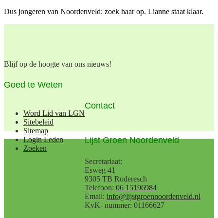
Dus jongeren van Noordenveld: zoek haar op. Lianne staat klaar.
Blijf op de hoogte van ons nieuws!
Goed te Weten
Contact
Word Lid van LGN
Sitebeleid
Sitemap
Lijst Groen Noordenveld
Login Leden
Zoeken
Secretariaat:
Esweg 41
9305 TB Roderesch
Telefoon:
06 15196984
Email:
info@lijstgroennoordenveld.nl
KvK- nummer: 01166627