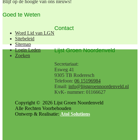
Blijf op de hoogte van ons nieuws!
Goed te Weten
Contact
Word Lid van LGN
Sitebeleid
Sitemap
Lijst Groen Noordenveld
Login Leden
Zoeken
Secretariaat:
Esweg 41
9305 TB Roderesch
Telefoon:
06 15196984
Email:
info@lijstgroennoordenveld.nl
KvK- nummer: 01166627
Copyright ©
2026
Lijst Groen Noordenveld
Alle Rechten Voorbehouden
Ontwerp & Realisatie:
Atol Solutions