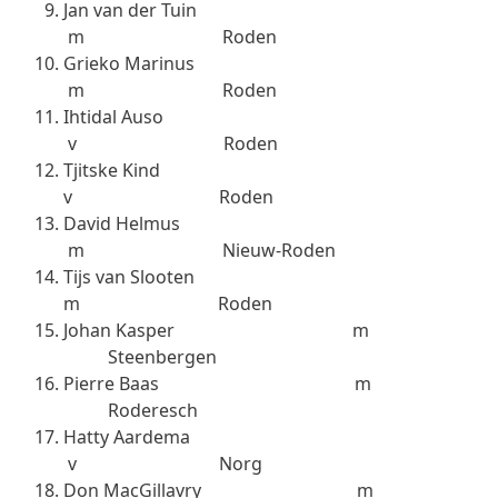
Jan van der Tuin
m Roden
Grieko Marinus
m Roden
Ihtidal Auso
v Roden
Tjitske Kind
v Roden
David Helmus
m Nieuw-Roden
Tijs van Slooten
m Roden
Johan Kasper m
Steenbergen
Pierre Baas m
Roderesch
Hatty Aardema
v Norg
Don MacGillavry m