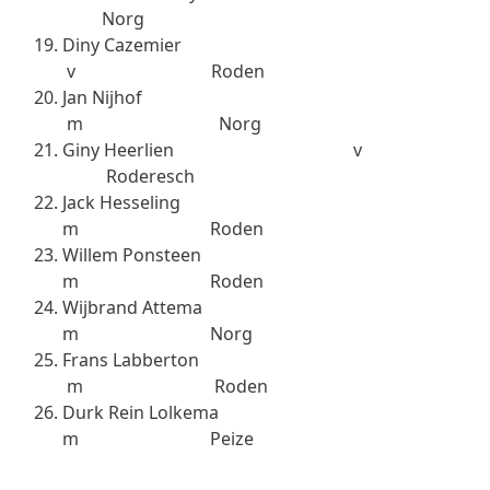
Norg
Diny Cazemier
v Roden
Jan Nijhof
m Norg
Giny Heerlien v
Roderesch
Jack Hesseling
m Roden
Willem Ponsteen
m Roden
Wijbrand Attema
m Norg
Frans Labberton
m Roden
Durk Rein Lolkema
m Peize