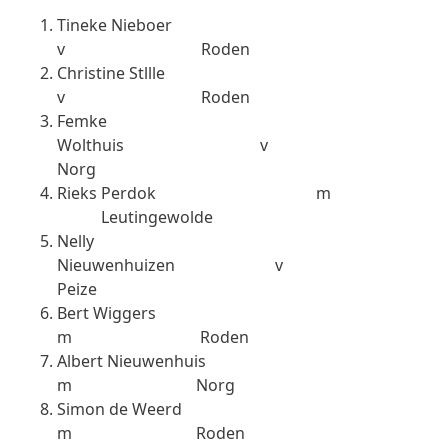
Tineke Nieboer
v Roden
Christine Stllle
v Roden
Femke
Wolthuis v
Norg
Rieks Perdok m
Leutingewolde
Nelly
Nieuwenhuizen v
Peize
Bert Wiggers
m Roden
Albert Nieuwenhuis
m Norg
Simon de Weerd
m Roden