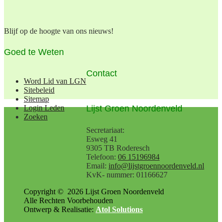
Blijf op de hoogte van ons nieuws!
Goed te Weten
Contact
Word Lid van LGN
Sitebeleid
Sitemap
Lijst Groen Noordenveld
Login Leden
Zoeken
Secretariaat:
Esweg 41
9305 TB Roderesch
Telefoon:
06 15196984
Email:
info@lijstgroennoordenveld.nl
KvK- nummer: 01166627
Copyright ©
2026
Lijst Groen Noordenveld
Alle Rechten Voorbehouden
Ontwerp & Realisatie:
Atol Solutions