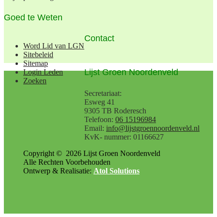
Goed te Weten
Contact
Word Lid van LGN
Sitebeleid
Sitemap
Lijst Groen Noordenveld
Login Leden
Zoeken
Secretariaat:
Esweg 41
9305 TB Roderesch
Telefoon:
06 15196984
Email:
info@lijstgroennoordenveld.nl
KvK- nummer: 01166627
Copyright ©
2026
Lijst Groen Noordenveld
Alle Rechten Voorbehouden
Ontwerp & Realisatie:
Atol Solutions