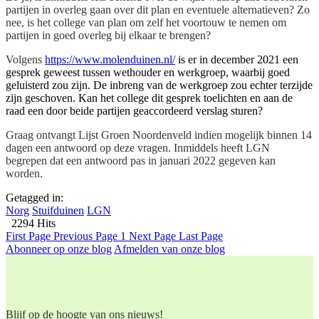
partijen in overleg gaan over dit plan en eventuele alternatieven?
Zo
nee, is het college van plan om zelf het voortouw te nemen om
partijen in goed overleg bij elkaar te brengen?
Volgens
https://www.molenduinen.nl/
is er in december 2021 een
gesprek geweest tussen wethouder en werkgroep, waarbij goed
geluisterd zou zijn. De inbreng van de werkgroep zou echter terzijde
zijn geschoven. Kan het college dit gesprek toelichten en aan de
raad een door beide partijen geaccordeerd verslag sturen?
Graag ontvangt Lijst Groen Noordenveld indien mogelijk binnen 14
dagen een antwoord op deze vragen. Inmiddels heeft LGN
begrepen dat een antwoord pas in januari 2022 gegeven kan
worden.
Getagged in:
Norg
Stuifduinen
LGN
2294 Hits
First Page
Previous Page
1
Next Page
Last Page
Abonneer op onze blog
Afmelden van onze blog
Blijf op de hoogte van ons nieuws!