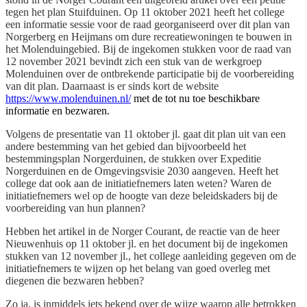
tegen het plan Stuifduinen.
Op 11 oktober 2021 heeft het college
een informatie sessie voor de raad georganiseerd over dit plan van
Norgerberg en Heijmans om dure recreatiewoningen te bouwen in
het Molenduingebied.
Bij de ingekomen stukken voor de raad van
12 november 2021 bevindt zich een stuk van de werkgroep
Molenduinen over de ontbrekende participatie bij de voorbereiding
van dit plan. Daarnaast is er sinds kort de website
https://www.molenduinen.nl/
met de tot nu toe beschikbare
informatie en bezwaren.
Volgens de presentatie van 11 oktober jl. gaat dit plan uit van een
andere bestemming van het gebied dan bijvoorbeeld het
bestemmingsplan Norgerduinen, de stukken over Expeditie
Norgerduinen en de Omgevingsvisie 2030 aangeven. Heeft het
college dat ook aan de initiatiefnemers laten weten? Waren de
initiatiefnemers wel op de hoogte van deze beleidskaders bij de
voorbereiding van hun plannen?
Hebben het artikel in de Norger Courant, de reactie van de heer
Nieuwenhuis op 11 oktober jl. en het document bij de ingekomen
stukken van 12 november jl., het college aanleiding gegeven om de
initiatiefnemers te wijzen op het belang van goed overleg met
diegenen die bezwaren hebben?
Zo ja, is inmiddels iets bekend over de wijze waarop alle betrokken