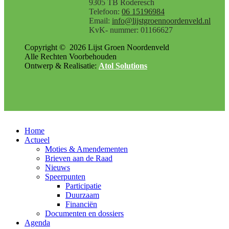
9305 TB Roderesch
Telefoon:
06 15196984
Email:
info@lijstgroennoordenveld.nl
KvK- nummer: 01166627
Copyright ©
2026
Lijst Groen Noordenveld
Alle Rechten Voorbehouden
Ontwerp & Realisatie:
Atol Solutions
Home
Actueel
Moties & Amendementen
Brieven aan de Raad
Nieuws
Speerpunten
Participatie
Duurzaam
Financiën
Documenten en dossiers
Agenda