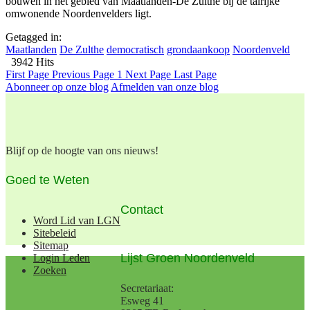
bouwen in het gebied van Maatlanden-De Zulthe bij de talrijke
omwonende Noordenvelders ligt.
Getagged in:
Maatlanden
De Zulthe
democratisch
grondaankoop
Noordenveld
3942 Hits
First Page
Previous Page
1
Next Page
Last Page
Abonneer op onze blog
Afmelden van onze blog
Blijf op de hoogte van ons nieuws!
Goed te Weten
Contact
Word Lid van LGN
Sitebeleid
Sitemap
Lijst Groen Noordenveld
Login Leden
Zoeken
Secretariaat:
Esweg 41