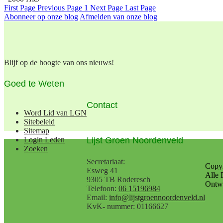
First Page
Previous Page
1
Next Page
Last Page
Abonneer op onze blog
Afmelden van onze blog
Blijf op de hoogte van ons nieuws!
Goed te Weten
Contact
Word Lid van LGN
Sitebeleid
Sitemap
Lijst Groen Noordenveld
Login Leden
Zoeken
Secretariaat:
Copy
Esweg 41
Alle 
9305 TB Roderesch
Ontwe
Telefoon:
06 15196984
Email:
info@lijstgroennoordenveld.nl
KvK- nummer: 01166627