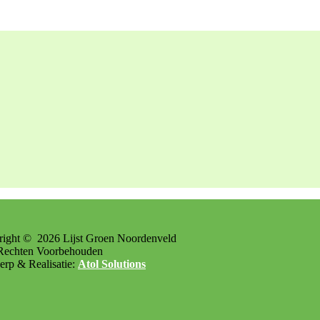
right ©
2026
Lijst Groen Noordenveld
Rechten Voorbehouden
rp & Realisatie:
Atol Solutions