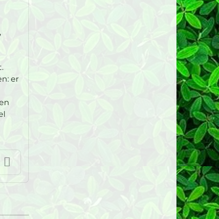
,
.
n: er
len
el