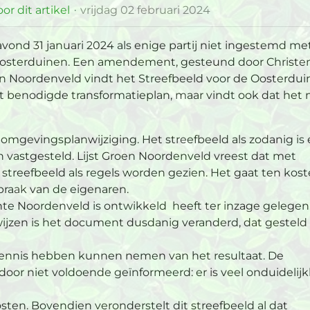
or dit artikel
vrijdag 02 februari 2024
ond 31 januari 2024 als enige partij niet ingestemd me
e Oosterduinen. Een amendement, gesteund door Christe
n Noordenveld vindt het Streefbeeld voor de Oosterdu
 benodigde transformatieplan, maar vindt ook dat het 
 omgevingsplanwijziging. Het streefbeeld als zodanig is
en vastgesteld. Lijst Groen Noordenveld vreest dat met
et streefbeeld als regels worden gezien. Het gaat ten kos
inspraak van de eigenaren.
te Noordenveld is ontwikkeld heeft ter inzage gelegen
wijzen is het document dusdanig veranderd, dat gesteld
ennis hebben kunnen nemen van het resultaat. De
or niet voldoende geïnformeerd: er is veel onduidelij
ten. Bovendien veronderstelt dit streefbeeld al dat