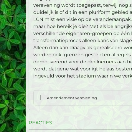
verevening wordt toegepast, terwijl nog 
duidelijk is of dit in een pluriform gebie
LGN mist een visie op de veranderaanpak.
maar hoe bereik je die? Met als belangrijks
verschillende eigenaren-groepen op één li
transformatieproces alleen kans van slag
Alleen dan kan draagvlak gerealiseerd word
worden ook grenzen gesteld en al regels
demotiverend voor de deelnemers aan het 
wordt datgene wat voorligt helaas besten
ingevuld voor het stadium waarin we ver
Amendement verevening
REACTIES