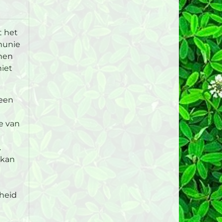
t het
nunie
inen
niet
 een
te van
.
 kan
kheid