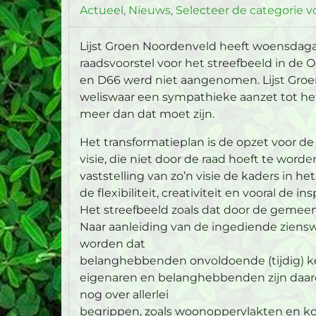
Actueel
Nieuws
Selecteer de categorie vo
Lijst Groen Noordenveld heeft woensdagav
raadsvoorstel voor het streefbeeld in d
en D66 werd niet aangenomen. Lijst Groe
weliswaar een sympathieke aanzet tot het
meer dan dat moet zijn.
Het transformatieplan is de opzet voor de
visie, die niet door de raad hoeft te word
vaststelling van zo’n visie de kaders in h
de flexibiliteit, creativiteit en vooral de 
Het streefbeeld zoals dat door de gemeen
Naar aanleiding van de ingediende ziens
worden dat
belanghebbenden onvoldoende (tijdig) k
eigenaren en belanghebbenden zijn daardo
nog over allerlei
begrippen, zoals woonoppervlakten en kos