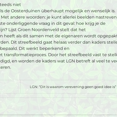
steeds niet
d als de Oosterduinen überhaupt mogelijk en wenselijk is.
 Met andere woorden: je kunt allerlei beelden nastreven
te onderliggende vraag in dit geval: hoe krijg je de
jn? Lijst Groen Noordenveld stelt dat het
en heeft als dit samen met de eigenaren wordt opgepakt
en. Dit streefbeeld gaat helaas verder dan kaders stelle
 bepaald. Dit werkt beperkend en
transformatieproces. Door het streefbeeld vast te stel
digd, en worden de kaders wat LGN betreft al veel te ve
keren.
LGN: “Dit is waarom verevening geen goed idee is”