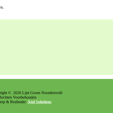
en.
right ©
2026
Lijst Groen Noordenveld
Rechten Voorbehouden
rp & Realisatie:
Atol Solutions