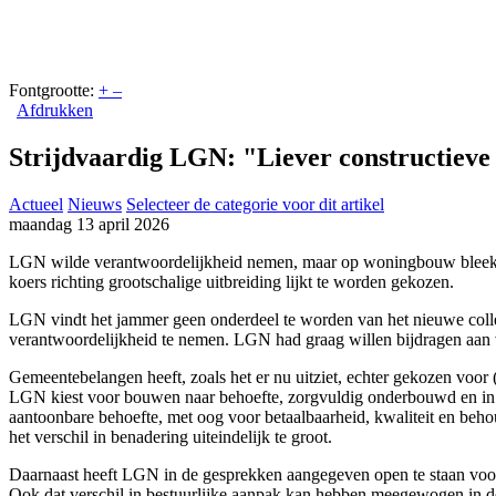
Fontgrootte:
+
–
Afdrukken
Strijdvaardig LGN: "Liever constructieve
Actueel
Nieuws
Selecteer de categorie voor dit artikel
maandag 13 april 2026
LGN wilde verantwoordelijkheid nemen, maar op woningbouw bleek het 
koers richting grootschalige uitbreiding lijkt te worden gekozen.
LGN vindt het jammer geen onderdeel te worden van het nieuwe college
verantwoordelijkheid te nemen. LGN had graag willen bijdragen aan 
Gemeentebelangen heeft, zoals het er nu uitziet, echter gekozen voo
LGN kiest voor bouwen naar behoefte, zorgvuldig onderbouwd en in l
aantoonbare behoefte, met oog voor betaalbaarheid, kwaliteit en behoud
het verschil in benadering uiteindelijk te groot.
Daarnaast heeft LGN in de gesprekken aangegeven open te staan voor
Ook dat verschil in bestuurlijke aanpak kan hebben meegewogen in de