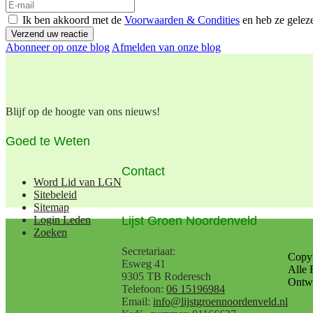
Ik ben akkoord met de
Voorwaarden & Condities
en heb ze gelez
Verzend uw reactie
Abonneer op onze blog
Afmelden van onze blog
Blijf op de hoogte van ons nieuws!
Goed te Weten
Contact
Word Lid van LGN
Sitebeleid
Sitemap
Lijst Groen Noordenveld
Login Leden
Zoeken
Secretariaat:
Copy
Esweg 41
Alle 
9305 TB Roderesch
Ontwe
Telefoon:
06 15196984
Email:
info@lijstgroennoordenveld.nl