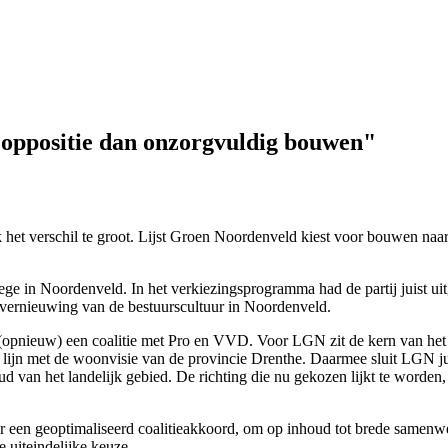
 oppositie dan onzorgvuldig bouwen"
verschil te groot. Lijst Groen Noordenveld kiest voor bouwen naar be
 in Noordenveld. In het verkiezingsprogramma had de partij juist uitge
vernieuwing van de bestuurscultuur in Noordenveld.
r (opnieuw) een coalitie met Pro en VVD. Voor LGN zit de kern van het 
ijn met de woonvisie van de provincie Drenthe. Daarmee sluit LGN jui
 van het landelijk gebied. De richting die nu gekozen lijkt te worden, 
 een geoptimaliseerd coalitieakkoord, om op inhoud tot brede samenwe
 uiteindelijke keuze.