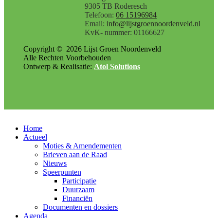
9305 TB Roderesch
Telefoon:
06 15196984
Email:
info@lijstgroennoordenveld.nl
KvK- nummer: 01166627
Copyright ©
2026
Lijst Groen Noordenveld
Alle Rechten Voorbehouden
Ontwerp & Realisatie:
Atol Solutions
Home
Actueel
Moties & Amendementen
Brieven aan de Raad
Nieuws
Speerpunten
Participatie
Duurzaam
Financiën
Documenten en dossiers
Agenda