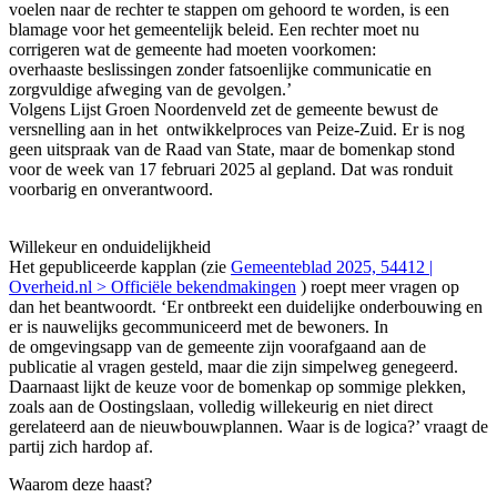
voelen naar de rechter te stappen om gehoord te worden, is een
blamage voor het gemeentelijk beleid. Een rechter moet nu
corrigeren wat de gemeente had moeten voorkomen:
overhaaste beslissingen zonder fatsoenlijke communicatie en
zorgvuldige afweging van de gevolgen.’
Volgens Lijst Groen Noordenveld zet de gemeente bewust de
versnelling aan in het ontwikkelproces van Peize-Zuid. Er is nog
geen uitspraak van de Raad van State, maar de bomenkap stond
voor de week van 17 februari 2025 al gepland. Dat was ronduit
voorbarig en onverantwoord.
Willekeur en onduidelijkheid
Het gepubliceerde kapplan (zie
Gemeenteblad 2025, 54412 |
Overheid.nl > Officiële bekendmakingen
) roept meer vragen op
dan het beantwoordt. ‘Er ontbreekt een duidelijke onderbouwing en
er is nauwelijks gecommuniceerd met de bewoners. In
de omgevingsapp van de gemeente zijn voorafgaand aan de
publicatie al vragen gesteld, maar die zijn simpelweg genegeerd.
Daarnaast lijkt de keuze voor de bomenkap op sommige plekken,
zoals aan de Oostingslaan, volledig willekeurig en niet direct
gerelateerd aan de nieuwbouwplannen. Waar is de logica?’ vraagt de
partij zich hardop af.
Waarom deze haast?