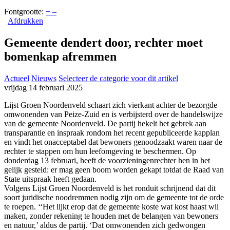
Fontgrootte:
+
–
Afdrukken
Gemeente dendert door, rechter moet
bomenkap afremmen
Actueel
Nieuws
Selecteer de categorie voor dit artikel
vrijdag 14 februari 2025
Lijst Groen Noordenveld schaart zich vierkant achter de bezorgde
omwonenden van Peize-Zuid en is verbijsterd over de handelswijze
van de gemeente Noordenveld. De partij hekelt het gebrek aan
transparantie en inspraak rondom het recent gepubliceerde kapplan
en vindt het onacceptabel dat bewoners genoodzaakt waren naar de
rechter te stappen om hun leefomgeving te beschermen. Op
donderdag 13 februari, heeft de voorzieningenrechter hen in het
gelijk gesteld: er mag geen boom worden gekapt totdat de Raad van
State uitspraak heeft gedaan.
Volgens Lijst Groen Noordenveld is het ronduit schrijnend dat dit
soort juridische noodremmen nodig zijn om de gemeente tot de orde
te roepen. ‘‘Het lijkt erop dat de gemeente koste wat kost haast wil
maken, zonder rekening te houden met de belangen van bewoners
en natuur,’ aldus de partij. ‘Dat omwonenden zich gedwongen