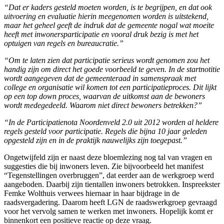
“Dat er kaders gesteld moeten worden, is te begrijpen, en dat ook
uitvoering en evaluatie hierin meegenomen worden is uitstekend,
maar het geheel geeft de indruk dat de gemeente nogal wat moeite
heeft met inwonersparticipatie en vooral druk bezig is met het
optuigen van regels en bureaucratie.”
“Om te laten zien dat participatie serieus wordt genomen zou het
handig zijn om direct het goede voorbeeld te geven. In de startnotitie
wordt aangegeven dat de gemeenteraad in samenspraak met
college en organisatie wil komen tot een participatieproces. Dit lijkt
op een top down proces, waarvan de uitkomst aan de bewoners
wordt medegedeeld. Waarom niet direct bewoners betrekken?”
“In de Participatienota Noordenveld 2.0 uit 2012 worden al heldere
regels gesteld voor participatie. Regels die bijna 10 jaar geleden
opgesteld zijn en in de praktijk nauwelijks zijn toegepast.”
Ongetwijfeld zijn er naast deze bloemlezing nog tal van vragen en
suggesties die bij inwoners leven. Zie bijvoorbeeld het manifest
“Tegenstellingen overbruggen”, dat eerder aan de werkgroep werd
aangeboden. Daarbij zijn tientallen inwoners betrokken. Inspreekster
Femke Wolthuis verwees hiernaar in haar bijdrage in de
raadsvergadering. Daarom heeft LGN de raadswerkgroep gevraagd
voor het vervolg samen te werken met inwoners. Hopelijk komt er
binnenkort een positieve reactie op deze vraag.