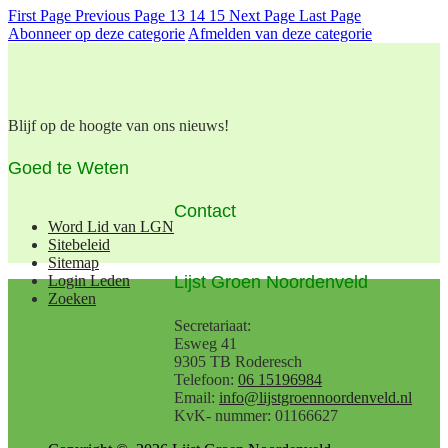
First Page
Previous Page
13
14
15
Next Page
Last Page
Abonneer op deze categorie
Afmelden van deze categorie
Blijf op de hoogte van ons nieuws!
Goed te Weten
Contact
Word Lid van LGN
Sitebeleid
Sitemap
Lijst Groen Noordenveld
Login Leden
Zoeken
Secretariaat:
Esweg 41
9305 TB Roderesch
Telefoon:
06 15196984
Email:
info@lijstgroennoordenveld.nl
KvK- nummer: 01166627