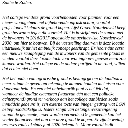
Zulthe te Roden.
Het college wil deze grond voorbehouden voor plannen voor een
nieuw woongebied met bijbehorende infrastructuur, voordat
projectontwikkelaars de grond kopen. Lijst Groen Noordenveld heeft
grote bezwaren tegen dit voorstel. Het is in strijd met de samen met
de inwoners in 2016/2017 opgestelde omgevingsvisie Noordenveld
2030, om hier te bouwen. Bij de vaststelling daarvan is deze locatie
uitdrukkelijk uit het ambtelijk concept geschrapt. Er hoort dus eerst
een nieuwe raadpleging van de inwoners van de gemeente plaats te
vinden voordat deze locatie toch voor woningbouw gereserveerd zou
kunnen worden. Het college en de andere partijen in de raad, willen
dat echter niet doen.
Het behouden van agrarische grond is belangrijk om de landbouw
meer ruimte te geven om rekening te kunnen houden met eisen voor
duurzaamheid. En een niet onbelangrijk punt is het feit dat,
wanneer de huidige eigenaren (waarvan één met een politieke
achtergrond) grond ter verkoop aan het college aanbieden zoals
inmiddels gebeurd is, een externe toets van integer gedrag wat LGN
betreft noodzakelijk is. Iedere schijn van belangenverstrengeling
vanuit de gemeente, moet worden vermeden.De gemeente kan het
verder financieel niet aan om deze grond te kopen. Er zijn te weinig
reserves zoals al sinds juni 2020 bekend is. Maar vooral is dit