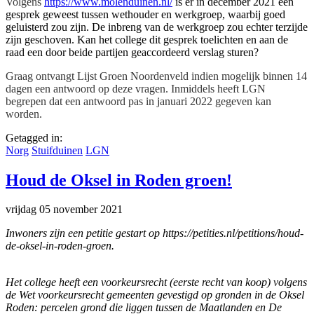
Volgens
https://www.molenduinen.nl/
is er in december 2021 een
gesprek geweest tussen wethouder en werkgroep, waarbij goed
geluisterd zou zijn. De inbreng van de werkgroep zou echter terzijde
zijn geschoven. Kan het college dit gesprek toelichten en aan de
raad een door beide partijen geaccordeerd verslag sturen?
Graag ontvangt Lijst Groen Noordenveld indien mogelijk binnen 14
dagen een antwoord op deze vragen. Inmiddels heeft LGN
begrepen dat een antwoord pas in januari 2022 gegeven kan
worden.
Getagged in:
Norg
Stuifduinen
LGN
Houd de Oksel in Roden groen!
vrijdag 05 november 2021
Inwoners zijn een petitie gestart op https://petities.nl/petitions/houd-
de-oksel-in-roden-groen.
Het college heeft een voorkeursrecht (eerste recht van koop) volgens
de Wet voorkeursrecht gemeenten gevestigd op gronden in de Oksel
Roden: percelen grond die liggen tussen de Maatlanden en De