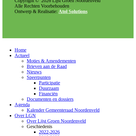
Copyright ©
2026
Lijst Groen Noordenveld
Alle Rechten Voorbehouden
Ontwerp & Realisatie:
Atol Solutions
Home
Actueel
Moties & Amendementen
Brieven aan de Raad
Nieuws
Speerpunten
Participatie
Duurzaam
Financiën
Documenten en dossiers
Agenda
Kalender Gemeenteraad Noordenveld
Over LGN
Over Lijst Groen Noordenveld
Geschiedenis
2022-2026