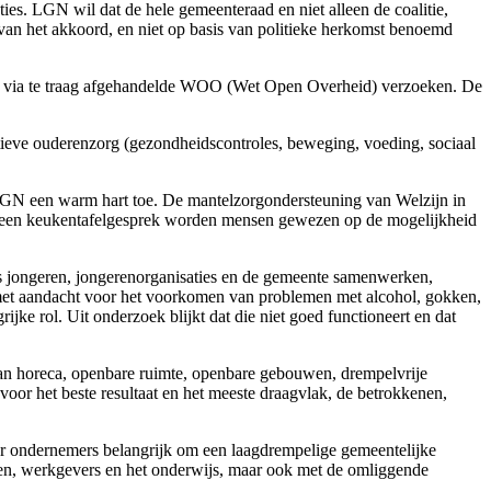
s. LGN wil dat de hele gemeenteraad en niet alleen de coalitie,
van het akkoord, en niet op basis van politieke herkomst benoemd
iet via te traag afgehandelde WOO (Wet Open Overheid) verzoeken. De
ieve ouderenzorg (gezondheidscontroles, beweging, voeding, sociaal
 LGN een warm hart toe. De mantelzorgondersteuning van Welzijn in
 een keukentafelgesprek worden mensen gewezen op de mogelijkheid
ls jongeren, jongerenorganisaties en de gemeente samenwerken,
et aandacht voor het voorkomen van problemen met alcohol, gokken,
jke rol. Uit onderzoek blijkt dat die niet goed functioneert en dat
aan horeca, openbare ruimte, openbare gebouwen, drempelvrije
oor het beste resultaat en het meeste draagvlak, de betrokkenen,
oor ondernemers belangrijk om een laagdrempelige gemeentelijke
ven, werkgevers en het onderwijs, maar ook met de omliggende