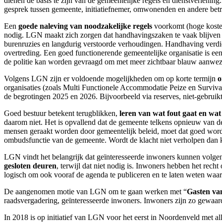
dienen de basis te zijn van de gemeentelijke regels en dienstverlening
gesprek tussen gemeente, initiatiefnemer, omwonenden en andere bet
Een
goede naleving van noodzakelijke regels
voorkomt (hoge kosten
nodig. LGN maakt zich zorgen dat handhavingszaken te vaak blijven l
burenruzies en langdurig verstoorde verhoudingen. Handhaving verdient
overtreding. Een goed functionerende gemeentelijke organisatie is 
de politie kan worden gevraagd om met meer zichtbaar blauw aanwezi
Volgens LGN zijn er voldoende mogelijkheden om op korte termijn
o
organisaties (zoals Multi Functionele Accommodatie Peize en Survival
de begrotingen 2025 en 2026. Bijvoorbeeld via reserves, niet-gebrui
Goed bestuur betekent terugblikken,
leren van wat fout gaat en wat
daarom niet. Het is opvallend dat de gemeente telkens opnieuw van dez
mensen geraakt worden door gemeentelijk beleid, moet dat goed worde
ombudsfunctie van de gemeente. Wordt de klacht niet verholpen da
LGN vindt het belangrijk dat geïnteresseerde inwoners kunnen volge
gesloten deuren
, terwijl dat niet nodig is. Inwoners hebben het rech
logisch om ook vooraf de agenda te publiceren en te laten weten waa
De aangenomen motie van LGN om te gaan werken met “
Gasten va
raadsvergadering, geïnteresseerde inwoners. Inwoners zijn zo gewaar
In 2018 is op initiatief van LGN voor het eerst in Noordenveld met all