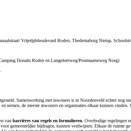
aalstraat/ Vrijetijdsboulevard Roden, Thedemaborg Nietap, Schoolstr
tie Camping Dorado Roden en Langeloërweg/Postmaatseweg Norg)
.
stgesteld. Samenwerking met inwoners is in Noordenveld echter nog ni
n en nemen, de meeste inwoners en organisaties elkaar kunnen vinden.
nen van
barrières van regels en formulieren
. Overbodige regelingen en
ing voor gemeentelijke bijdragen, kunnen verdwijnen. Elkaar de ruimte 