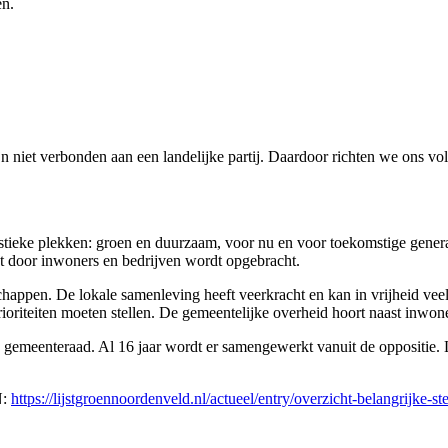
en.
niet verbonden aan een landelijke partij. Daardoor richten we ons vo
stieke plekken: groen en duurzaam, voor nu en voor toekomstige genera
 door inwoners en bedrijven wordt opgebracht.
ppen. De lokale samenleving heeft veerkracht en kan in vrijheid veel 
rioriteiten moeten stellen. De gemeentelijke overheid hoort naast inwone
e gemeenteraad. Al 16 jaar wordt er samengewerkt vanuit de oppositie.
N:
https://lijstgroennoordenveld.nl/actueel/entry/overzicht-belangrijke