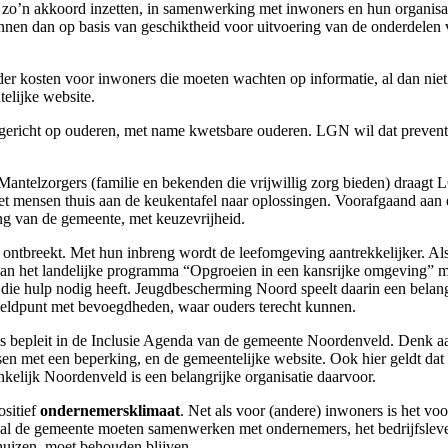
o’n akkoord inzetten, in samenwerking met inwoners en hun organisatie
nen dan op basis van geschiktheid voor uitvoering van de onderdelen 
der kosten voor inwoners die moeten wachten op informatie, al dan n
elijke website.
 gericht op ouderen, met name kwetsbare ouderen. LGN wil dat prevent
antelzorgers (familie en bekenden die vrijwillig zorg bieden) draagt
 mensen thuis aan de keukentafel naar oplossingen. Voorafgaand aan
ng van de gemeente, met keuzevrijheid.
 ontbreekt. Met hun inbreng wordt de leefomgeving aantrekkelijker. A
n het landelijke programma “Opgroeien in een kansrijke omgeving” m
die hulp nodig heeft. Jeugdbescherming Noord speelt daarin een belangri
ldpunt met bevoegdheden, waar ouders terecht kunnen.
ls bepleit in de Inclusie Agenda van de gemeente Noordenveld. Denk 
n met een beperking, en de gemeentelijke website. Ook hier geldt dat v
kelijk Noordenveld is een belangrijke organisatie daarvoor.
sitief
ondernemersklimaat
. Net als voor (andere) inwoners is het v
n zal de gemeente moeten samenwerken met ondernemers, het bedrijfsle
uizen, moet behouden blijven.