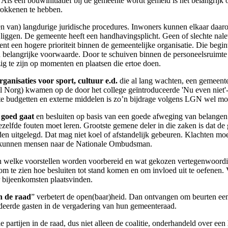
. Als een bouwinitiatief bij de gemeente wordt gemeld is het belangrijk
rokkenen te hebben.
 van) langdurige juridische procedures. Inwoners kunnen elkaar daar
iggen. De gemeente heeft een handhavingsplicht. Geen of slechte nale
 een hogere prioriteit binnen de gemeentelijke organisatie. Die begint 
een belangrijke voorwaarde. Door te schuiven binnen de personeelsrui
g te zijn op momenten en plaatsen die ertoe doen.
rganisaties voor sport, cultuur e.d.
die al lang wachten, een gemeente
 Norg) kwamen op de door het college geïntroduceerde 'Nu even niet'-l
kte budgetten en externe middelen is zo’n bijdrage volgens LGN wel mo
 goed gaat
en besluiten op basis van een goede afweging van belangen.
elfde fouten moet leren. Grootste gemene deler in die zaken is dat de g
n uitgelegd. Dat mag niet koel of afstandelijk gebeuren. Klachten mo
n kunnen mensen naar de Nationale Ombudsman.
n welke voorstellen worden voorbereid en wat gekozen vertegenwoordig
t om te zien hoe besluiten tot stand komen en om invloed uit te oefenen.
r bijeenkomsten plaatsvinden.
n de raad
” verbetert de open(baar)heid. Dan ontvangen om beurten ee
deerde gasten in de vergadering van hun gemeenteraad.
e partijen in de raad, dus niet alleen de coalitie, onderhandeld over een