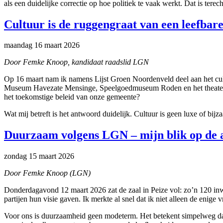
als een duidelijke correctie op hoe politiek te vaak werkt. Dat is ter
Cultuur is de ruggengraat van een leefbar
maandag 16 maart 2026
Door Femke Knoop, kandidaat raadslid LGN
Op 16 maart nam ik namens Lijst Groen Noordenveld deel aan het cult
Museum Havezate Mensinge, Speelgoedmuseum Roden en het theater – e
het toekomstige beleid van onze gemeente?
Wat mij betreft is het antwoord duidelijk. Cultuur is geen luxe of bij
Duurzaam volgens LGN – mijn blik op de a
zondag 15 maart 2026
Door Femke Knoop (LGN)
Donderdagavond 12 maart 2026 zat de zaal in Peize vol: zo’n 120 i
partijen hun visie gaven. Ik merkte al snel dat ik niet alleen de enig
Voor ons is duurzaamheid geen modeterm. Het betekent simpelweg dat