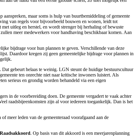
 om aan de hand van een eerste globale schets, zo snel mogelijk een
op aanspreken, maar soms is hulp van buurtbemiddeling of gemeente
ving van regels voor bijvoorbeeld bouwen en wonen, leidt tot
met uitleg en herstel, en wordt strenger bij herhaling of bewuste
mte zullen meer medewerkers voor handhaving beschikbaar komen. Aan
lijke bijdrage voor hun plannen te geven. Verschillende van deze
ijst. Daardoor kregen zij geen gemeentelijke bijdrage voor plannen in
gelijk.
 Dat gebeurt helaas te weinig. LGN steunt de huidige bestuurscultuur
emeente ten onrechte niet naar kritische inwoners luistert. Als
eten serieus en grondig worden behandeld via een eigen
ers in de voorbereiding doen. De gemeente vergadert te vaak achter
 Veel raadsbijeenkomsten zijn al voor iedereen toegankelijk. Dan is het
n of meer leden van de gemeenteraad voorafgaand aan de
Raadsakkoord
. Op basis van dit akkoord is een meerjarenplanning