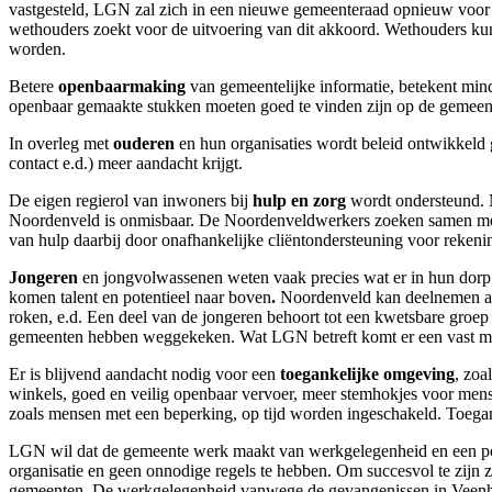
vastgesteld, LGN zal zich in een nieuwe gemeenteraad opnieuw voor z
wethouders zoekt voor de uitvoering van dit akkoord. Wethouders kun
worden.
Betere
openbaarmaking
van gemeentelijke informatie, betekent min
openbaar gemaakte stukken moeten goed te vinden zijn op de gemeent
In overleg met
ouderen
en hun organisaties wordt beleid ontwikkeld
contact e.d.) meer aandacht krijgt.
De eigen regierol van inwoners bij
hulp en zorg
wordt ondersteund. M
Noordenveld is onmisbaar. De Noordenveldwerkers zoeken samen met
van hulp daarbij door onafhankelijke cliëntondersteuning voor rekeni
Jongeren
en jongvolwassenen weten vaak precies wat er in hun dorp
komen talent en potentieel naar boven
.
Noordenveld kan deelnemen aa
roken, e.d. Een deel van de jongeren behoort tot een kwetsbare groep 
gemeenten hebben weggekeken. Wat LGN betreft komt er een vast me
Er is blijvend aandacht nodig voor een
toegankelijke omgeving
, zoa
winkels, goed en veilig openbaar vervoer, meer stemhokjes voor mense
zoals mensen met een beperking, op tijd worden ingeschakeld. Toegan
LGN wil dat de gemeente werk maakt van werkgelegenheid en een po
organisatie en geen onnodige regels te hebben. Om succesvol te zij
gemeenten. De werkgelegenheid vanwege de gevangenissen in Veenh