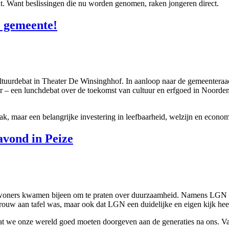
echt. Want beslissingen die nu worden genomen, raken jongeren direct.
e gemeente!
uurdebat in Theater De Winsinghhof. In aanloop naar de gemeenteraads
en lunchdebat over de toekomst van cultuur en erfgoed in Noordenvel
zaak, maar een belangrijke investering in leefbaarheid, welzijn en econom
vond in Peize
nwoners kwamen bijeen om te praten over duurzaamheid. Namens LGN mo
e vrouw aan tafel was, maar ook dat LGN een duidelijke en eigen kijk he
 we onze wereld goed moeten doorgeven aan de generaties na ons. Van