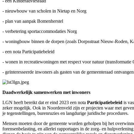
- een Kinderadviesraad
- nieuwbouw van scholen in Nietap en Norg
- plan van aanpak Bomenherstel
- verbetering sportaccommodaties Norg
- woningbouw binnen de dorpen (zoals Dorpsstraat Nieuw-Roden, Kan
- een nota Participatiebeleid
- wonen in recreatiewoningen met respect voor natuur (transforma
- geïnteresseerde inwoners als gasten van de gemeenteraad ontvangen
Daadwerkelijk samenwerken met inwoners
LGN heeft bereikt dat er eind 2023 een nota
Participatiebeleid
is va
zeker mogelijk. Ook in Noordenveld zijn er projecten waar met geve
je tegenstellingen, burenruzies en langdurige juridische procedures.
Mensen moeten door de gemeente worden geholpen bij het overwin
forensenbelasting, en allerlei rapportages in de zorg- en hulpverlen